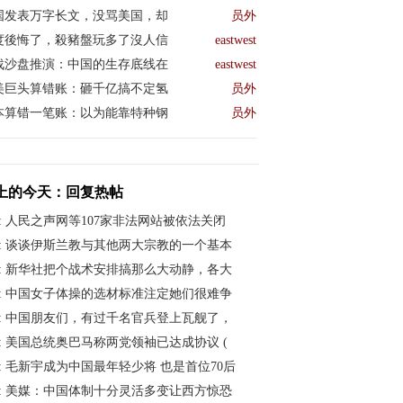
国发表万字长文，没骂美国，却
员外
度後悔了，殺豬盤玩多了沒人信
eastwest
战沙盘推演：中国的生存底线在
eastwest
美巨头算错账：砸千亿搞不定氢
员外
本算错一笔账：以为能靠特种钢
员外
上的今天：回复热帖
:
人民之声网等107家非法网站被依法关闭
:
谈谈伊斯兰教与其他两大宗教的一个基本
:
新华社把个战术安排搞那么大动静，各大
:
中国女子体操的选材标准注定她们很难争
:
中国朋友们，有过千名官兵登上瓦舰了，
:
美国总统奥巴马称两党领袖已达成协议 (
:
毛新宇成为中国最年轻少将 也是首位70后
:
美媒：中国体制十分灵活多变让西方惊恐