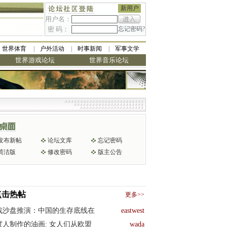
新用户
用户名：
密 码：
忘记密码?
世界体育
户外活动
时事新闻
军事文学
世界游戏论坛
世界音乐论坛
发布新帖
论坛文库
忘记密码
简洁版
修改密码
版主公告
点击热帖
更多>>
战沙盘推演：中国的生存底线在
eastwest
度人制作的油画: 女人们从欧盟
wada