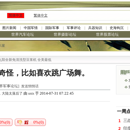
简体中文
繁体中文
图片新闻
中国军情
国际军事
军事评论
兵器知识
史海钩沉
世界汽车论坛
世界摄影论坛
世界股票论坛
木崖
全新免清洗型豆浆机 全美最低
奇怪，比如喜欢跳广场舞。
 [世界军事论坛]
发送悄悄话
由
于 2014-07-31 07:22:45
，大陆太落后了
unix
一周
1
三
0%(0)
0%(0)
2
印