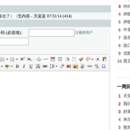
3
0
4
伊
修改了）
/无内容 - 天蓝蓝 07/31/14 (414)
5
伊
6
中
 码 (必选项):
注册新用户
7
选
8
改
9
北
10
普
一周
1
天
2
我
3
好
4
米
5
敦