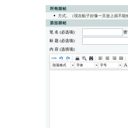
方式。（现在帖子好像一旦放上就不能
笔 名 (必选项):
密
标 题 (必选项):
内 容 (选填项):
段落格式
字体
字号