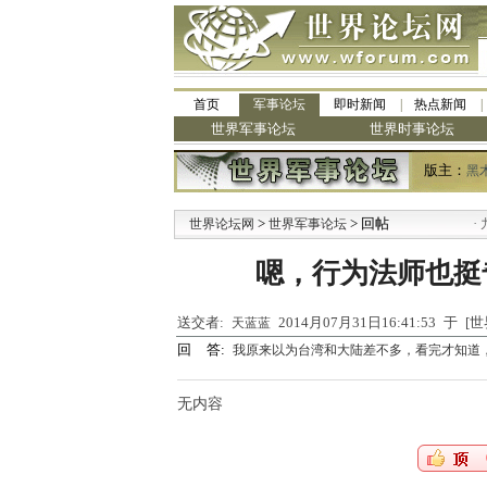
首页
军事论坛
即时新闻
热点新闻
世界军事论坛
世界时事论坛
版主：
黑
>
> 回帖
·
世界论坛网
世界军事论坛
九阳
嗯，行为法师也挺
送交者:
2014月07月31日16:41:53 于
天蓝蓝
回 答:
我原来以为台湾和大陆差不多，看完才知道
无内容