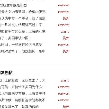
04型航空母舰最新图
eastwest
朗最大女内鬼落网，哈梅内伊死
eastwest
朗认为中方一个举动，毁了德黑
员外
美一旦冲突，结局逃不过11字
eastwest
在81建军节这么搞，上海的女主
ahn_b
口了，美国承认中国！
员外
欧刚回，一些旅行经历与感受
eastwest
京绝对后悔了，他没想到一条中
员外
回复热帖
安门上的标语，应该拿走了：为
ahn_b
们可能一直搞错了美国为什么一
eastwest
莱坞电影来华首映，上海某主持
eastwest
尔斯海默：特朗普连伊朗都搞不
eastwest
煌又发洪水了，是真的假的
员外