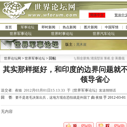
简体中文
繁体中
首页
军事论坛
即时新闻
热点新闻
图片新闻
中国军情
世界军事论坛
世界时事论坛
世界汽车论坛
版主：
黑木崖
>
> 回帖
·
世界论坛网
世界军事论坛
九阳全新免清洗型豆浆机 全美最低
其实那样挺好，和印度的边界问题就
领导省心
送交者:
2012月03月01日15:13:33 于 [世界军事论坛]
夜猫
发送悄悄话
回 答:
由
于 2012-03-01 
要不是老毛决策出兵，这地方现在恐怕就是外国了
夜猫
无内容
0%(0)
0%(0)