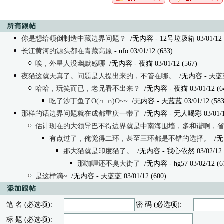
你是想给领倒制造中藏边界问题？
/无内容 - 12号垃圾箱 03/01/12 (
长江黄河的源头都在青藏高原
- ufo 03/01/12 (633)
唉，外星人没幽默感哪
/无内容
- 夜猫 03/01/12 (567)
夜猫这就天真了。问题是人提出来的，不管在哪。
/无内容 - 天蓝蓝 0
哈哈，玩笑而已，老兄看不出来？
/无内容
- 夜猫 03/01/12 (6
吃了沙丁鱼了O(∩_∩)O~~
/无内容
- 天蓝蓝 03/01/12 (583
那样的话边界问题就在成都重庆一带了
/无内容 - 无人喝彩 03/01/12
估计现在的大领导巴不得边界就是中南海围墙，多和谐啊，
有点过了，俺觉得二环，甚至三环都是不错的选择。
/无
那大猫就是印度猫了。
/无内容
- 我心依然 03/02/12 
那咖喱还不臭大街了
/无内容
- hg57 03/02/12 (6
是这样滴~
/无内容
- 天蓝蓝 03/01/12 (600)
笔 名 (必选项):
密 码 (必选项):
标 题 (必选项):