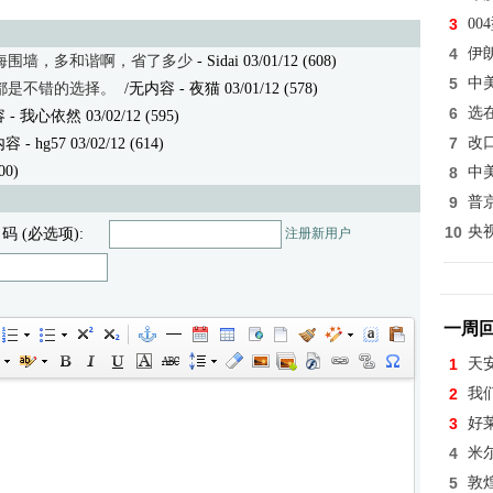
3
0
4
伊
海围墙，多和谐啊，省了多少
- Sidai 03/01/12 (608)
5
中
都是不错的选择。
/无内容
- 夜猫 03/01/12 (578)
6
选
容
- 我心依然 03/02/12 (595)
7
改
内容
- hg57 03/02/12 (614)
00)
8
中
9
普
10
央
 码 (必选项):
注册新用户
一周
1
天
2
我
3
好
4
米
5
敦