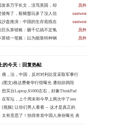
国发表万字长文，没骂美国，却
员外
度後悔了，殺豬盤玩多了沒人信
eastwest
战沙盘推演：中国的生存底线在
eastwest
美巨头算错账：砸千亿搞不定氢
员外
本算错一笔账：以为能靠特种钢
员外
上的今天：回复热帖
:
俄，法，中国，反对对利比亚采取军事行
:
(图文)格达费奢华行馆曝光 遭劫掠捣毁
:
想买台Laptop,$1000左右，好象ThinkPad
:
在军坛，上个周末和今早上两次中了inte
:
[视频] 让你们男人看看 -- 这才是真正的
:
太有意思了！拍得兽首中国人身份曝光 表