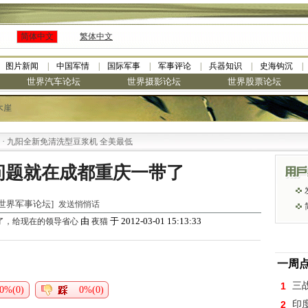
简体中文
繁体中文
图片新闻
中国军情
国际军事
军事评论
兵器知识
史海钩沉
世界汽车论坛
世界摄影论坛
世界股票论坛
木崖
九阳全新免清洗型豆浆机 全美最低
问题就在成都重庆一带了
于 [世界军事论坛]
发送悄悄话
由
于 2012-03-01 15:13:33
了，给现在的领导省心
夜猫
一周
1
三
0%(0)
0%(0)
2
印