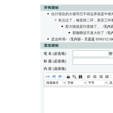
估计现在的大领导巴不得边界就是中南
有点过了，俺觉得二环，甚至三环
那大猫就是印度猫了。
/无内
那咖喱还不臭大街了
/无
是这样滴~
/无内容 - 天蓝蓝 03/01/12 (6
笔 名 (必选项):
密
标 题 (必选项):
内 容 (选填项):
段落格式
字体
字号