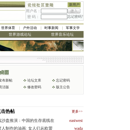
新用户
用户名：
密 码：
忘记密码?
世界体育
户外活动
时事新闻
军事文学
世界游戏论坛
世界音乐论坛
发布新帖
论坛文库
忘记密码
简洁版
修改密码
版主公告
点击热帖
更多>>
战沙盘推演：中国的生存底线在
eastwest
度人制作的油画: 女人们从欧盟
wada