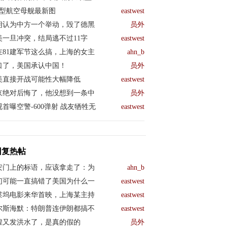
04型航空母舰最新图
eastwest
朗认为中方一个举动，毁了德黑
员外
美一旦冲突，结局逃不过11字
eastwest
在81建军节这么搞，上海的女主
ahn_b
口了，美国承认中国！
员外
美直接开战可能性大幅降低
eastwest
京绝对后悔了，他没想到一条中
员外
视首曝空警-600弹射 战友牺牲无
eastwest
回复热帖
安门上的标语，应该拿走了：为
ahn_b
们可能一直搞错了美国为什么一
eastwest
莱坞电影来华首映，上海某主持
eastwest
尔斯海默：特朗普连伊朗都搞不
eastwest
煌又发洪水了，是真的假的
员外