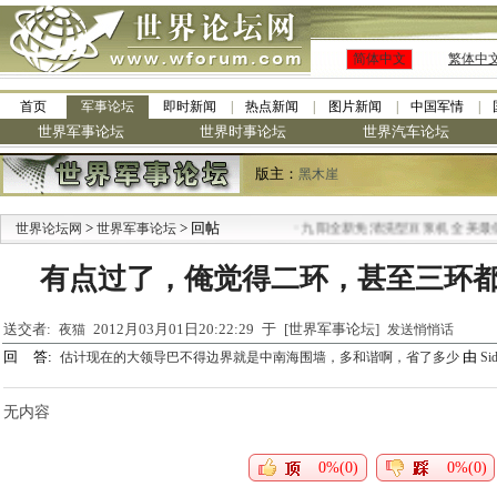
简体中文
繁体中
首页
军事论坛
即时新闻
热点新闻
图片新闻
中国军情
世界军事论坛
世界时事论坛
世界汽车论坛
版主：
黑木崖
>
> 回帖
·
世界论坛网
世界军事论坛
九阳全新免清洗型豆浆机 全美最低
有点过了，俺觉得二环，甚至三环
送交者:
2012月03月01日20:22:29 于 [世界军事论坛]
夜猫
发送悄悄话
回 答:
由
估计现在的大领导巴不得边界就是中南海围墙，多和谐啊，省了多少
Sid
无内容
0%(0)
0%(0)