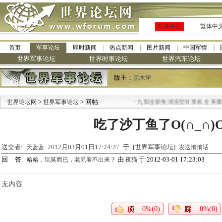
简体中文
繁体中
首页
军事论坛
即时新闻
热点新闻
图片新闻
中国军情
世界军事论坛
世界时事论坛
世界汽车论坛
版主：
黑木崖
>
> 回帖
·
世界论坛网
世界军事论坛
九阳全新免清洗型豆浆机 全美最低
吃了沙丁鱼了O(∩_∩)O
送交者:
2012月03月01日17:24:27 于 [世界军事论坛]
天蓝蓝
发送悄悄话
回 答:
由
于 2012-03-01 17:23:03
哈哈，玩笑而已，老兄看不出来？
夜猫
无内容
0%(0)
0%(0)