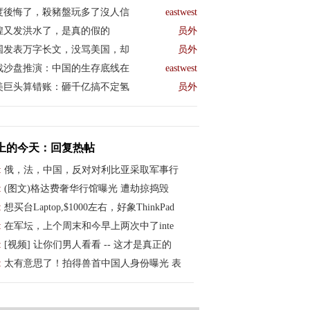
度後悔了，殺豬盤玩多了沒人信
eastwest
煌又发洪水了，是真的假的
员外
国发表万字长文，没骂美国，却
员外
战沙盘推演：中国的生存底线在
eastwest
美巨头算错账：砸千亿搞不定氢
员外
上的今天：回复热帖
:
俄，法，中国，反对对利比亚采取军事行
:
(图文)格达费奢华行馆曝光 遭劫掠捣毁
:
想买台Laptop,$1000左右，好象ThinkPad
:
在军坛，上个周末和今早上两次中了inte
:
[视频] 让你们男人看看 -- 这才是真正的
:
太有意思了！拍得兽首中国人身份曝光 表