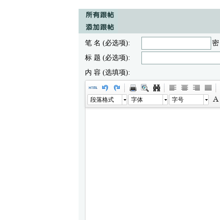
笔 名 (必选项):
密
标 题 (必选项):
内 容 (选填项):
段落格式
字体
字号