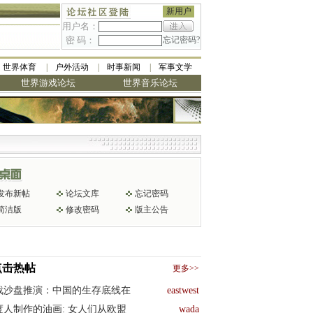
新用户
用户名：
密 码：
忘记密码?
世界体育
户外活动
时事新闻
军事文学
世界游戏论坛
世界音乐论坛
发布新帖
论坛文库
忘记密码
简洁版
修改密码
版主公告
点击热帖
更多>>
战沙盘推演：中国的生存底线在
eastwest
度人制作的油画: 女人们从欧盟
wada