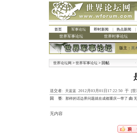
首页
军事论坛
即时新闻
热点新闻
世界军事论坛
世界时事论坛
版主：
黑
>
> 回帖
·
世界论坛网
世界军事论坛
九
送交者:
2012月03月01日17:22:50 于
天蓝蓝
回 答:
由
那样的话边界问题就在成都重庆一带了
无内容