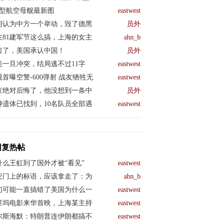
04型航空母舰最新图
eastwest
朗认为中方一个举动，毁了德黑
员外
在81建军节这么搞，上海的女主
ahn_b
口了，美国承认中国！
员外
美一旦冲突，结局逃不过11字
eastwest
视首曝空警-600弹射 战友牺牲无
eastwest
京绝对后悔了，他没想到一条中
员外
钟遗体已找到，10名队员全部遇
eastwest
回复热帖
什么王虹到了国外才被“看见”
eastwest
安门上的标语，应该拿走了：为
ahn_b
们可能一直搞错了美国为什么一
eastwest
莱坞电影来华首映，上海某主持
eastwest
尔斯海默：特朗普连伊朗都搞不
eastwest