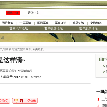
简体中文
繁体中文
图片新闻
中国军情
国际军事
军事评论
兵器知识
史海钩沉
世界汽车论坛
世界摄影论坛
世界股票论坛
木崖
阳全新免清洗型豆浆机 全美最低
是这样滴~
 [世界军事论坛]
发送悄悄话
于 2012-03-01 15:56:56
无人喝彩
一周
1
三
0%(0)
0%(0)
2
印