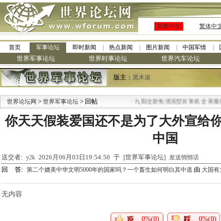
简体中文
繁体中
首页
军事论坛
即时新闻
热点新闻
图片新闻
中国军情
世界军事论坛
世界时事论坛
世界汽车论坛
版主：
黑木崖
>
> 回帖
·
世界论坛网
世界军事论坛
九阳全新免清洗型豆浆机 全美最低
你天天假装爱国还不是为了大外宣给
中国
送交者:
2026月06月03日19:54:50 于 [世界军事论坛]
y2k
发送悄悄话
回 答:
由
第二个媲美中华文明5000年的国家吗？一个畜生如何明白其中道
大国有
无内容
0%(0)
0%(0)