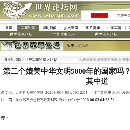
简体中文
繁体中
首页
军事论坛
即时新闻
热点新闻
图片新闻
中国军情
世界军事论坛
世界时事论坛
世界汽车论坛
版主：
黑木崖
>
> 回帖
·
世界论坛网
世界军事论坛
九阳全新免清洗型豆浆机 全美最低
第二个媲美中华文明5000年的国家吗
其中道
送交者:
2026月06月03日19:12:04 于 [世界军事论坛]
大国有大国的智慧
发送
回 答:
由
于 2026-06-03 04:23:53
羊永远不会想咬死狼更别说报仇
y2k
理？