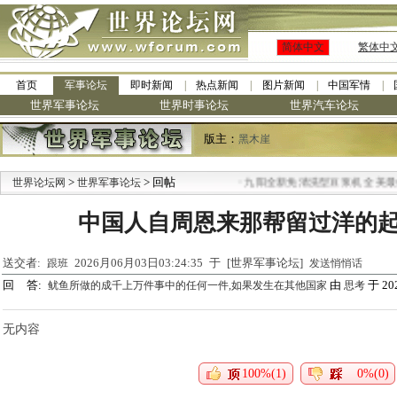
简体中文
繁体中
首页
军事论坛
即时新闻
热点新闻
图片新闻
中国军情
世界军事论坛
世界时事论坛
世界汽车论坛
版主：
黑木崖
>
> 回帖
·
世界论坛网
世界军事论坛
九阳全新免清洗型豆浆机 全美最低
中国人自周恩来那帮留过洋的
送交者:
2026月06月03日03:24:35 于 [世界军事论坛]
跟班
发送悄悄话
回 答:
由
于 202
鱿鱼所做的成千上万件事中的任何一件,如果发生在其他国家
思考
无内容
100%(1)
0%(0)