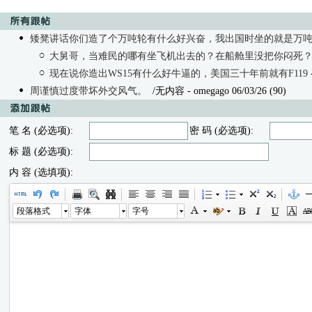
矮凳讲话你们造了个万吨轮有什么好兴奋，我出国时坐的就是万
大舅哥，当难民的哪有坐飞机出去的？在船舱里没把你闷死
现在说你造出WS15有什么好牛逼的，美国三十年前就有F119
周谨慎过度带坏外交风气。
/无内容 - omegago 06/03/26 (90)
笔 名 (必选项):
密 码 (必选项):
标 题 (必选项):
内 容 (选填项):
段落格式
字体
字号