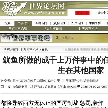
简体中文
繁体中
首页
军事论坛
即时新闻
热点新闻
图片新闻
中国军情
世界军事论坛
世界时事论坛
世界汽车论坛
版主：
黑木崖
>
> 回帖
·
世界论坛网
世界军事论坛
九阳全新免清洗型豆浆机 全美最低
鱿鱼所做的成千上万件事中的任
生在其他国家
送交者:
2026月06月03日01:42:40 于 [世界军事论坛]
思考
发送悄悄话
回 答:
由
于 2026-06-02 21:06:0
特朗普怒骂内塔尼亚胡，这真是好消息
eastwest
都将导致西方无休止的严厉制裁,惩罚,轰炸