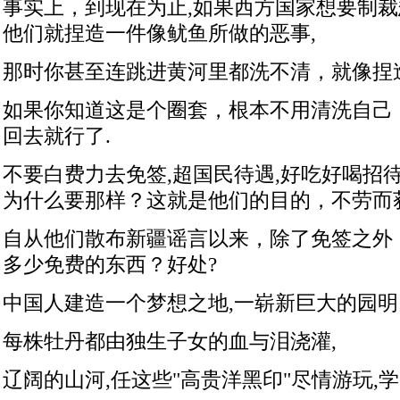
事实上，到现在为止,如果西方国家想要制
他们就捏造一件像鱿鱼所做的恶事,
那时你甚至连跳进黄河里都洗不清，就像捏
如果你知道这是个圈套，根本不用清洗自己
回去就行了.
不要白费力去免签,超国民待遇,好吃好喝招
为什么要那样？这就是他们的目的，不劳而
自从他们散布新疆谣言以来，除了免签之外
多少免费的东西？好处?
中国人建造一个梦想之地,一崭新巨大的园明园
每株牡丹都由独生子女的血与泪浇灌,
辽阔的山河,任这些"高贵洋黑印"尽情游玩,学