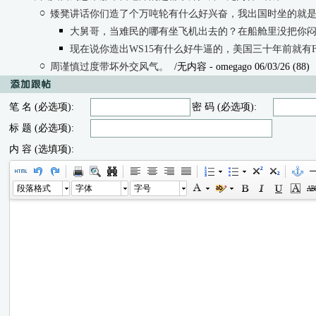
矮凳讲话你们造了个万吨轮有什么好兴奋，我出国时坐的就
大舅哥，当难民的哪有坐飞机出去的？在船舱里没把你
现在说你造出WS15有什么好牛逼的，美国三十年前就有F1
周谨慎过度带坏外交风气。
/无内容
- omegago 06/03/26 (88)
笔 名 (必选项):
密 码 (必选项):
标 题 (必选项):
内 容 (选填项):
段落格式
字体
字号