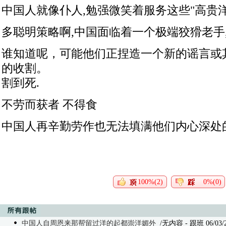
中国人就像仆人,勉强微笑着服务这些"高贵洋
多聪明策略啊,中国面临着一个极端狡猾老手
谁知道呢，可能他们正捏造一个新的谣言或
的收割。
割到死.
不劳而获者 不得食
中国人再辛勤劳作也无法填满他们内心深处
100%(2)
0%(0)
中国人自周恩来那帮留过洋的起都崇洋媚外
/无内容 - 跟班 06/03/26