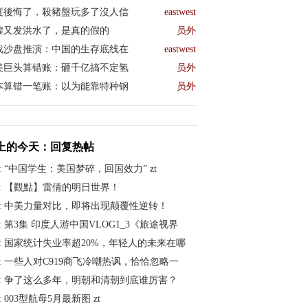
度後悔了，殺豬盤玩多了沒人信
eastwest
煌又发洪水了，是真的假的
员外
战沙盘推演：中国的生存底线在
eastwest
美巨头算错账：砸千亿搞不定氢
员外
本算错一笔账：以为能靠特种钢
员外
上的今天：回复热帖
:
“中国学生：美国梦碎，回国效力” zt
:
【觀點】雷倩的明日世界！
:
中美力量对比，即将出现颠覆性逆转！
:
第3集 印度人游中国VLOG1_3《旅途视界
:
国家统计失业率超20%，年轻人的未来在哪
:
一些人对C919商飞冷嘲热讽，恰恰忽略一
:
争了这么多年，明朝和清朝到底谁厉害？
:
003型航母5月最新图 zt