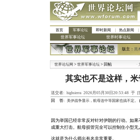
首页
军事论坛
即时新闻
热点新闻
世界军事论坛
世界时事论坛
版主：
黑
>
> 回帖
·
世界论坛网
世界军事论坛
九阳
其实也不是这样，米
送交者:
2026月05月30日20:53:48 
highsierra
回 答:
美伊战争显示，航母连中等国家也搞不定。
因为举国已经非常反对针对伊朗的行动。如果
成重大打击。航母损管完全可以控制住小型无
这就是为什么师出有名非常重要。