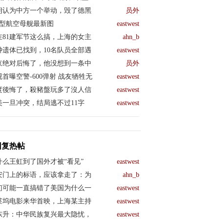
朗认为中方一个举动，毁了德黑
员外
04型航空母舰最新图
eastwest
在81建军节这么搞，上海的女主
ahn_b
钟遗体已找到，10名队员全部遇
eastwest
京绝对后悔了，他没想到一条中
员外
视首曝空警-600弹射 战友牺牲无
eastwest
度後悔了，殺豬盤玩多了沒人信
eastwest
美一旦冲突，结局逃不过11字
eastwest
回复热帖
什么王虹到了国外才被“看见”
eastwest
安门上的标语，应该拿走了：为
ahn_b
们可能一直搞错了美国为什么一
eastwest
莱坞电影来华首映，上海某主持
eastwest
东升：中华民族复兴最大隐忧，
eastwest