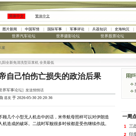
简体中文
繁体中文
图片新闻
中国军情
国际军事
军事评论
兵器知识
史海钩沉
世界汽车论坛
世界摄影论坛
世界股票论坛
木崖
全新免清洗型豆浆机 全美最低
帝自己怕伤亡损失的政治后果
于 [世界军事论坛]
发送悄悄话
由
于 2026-05-30 20:20:36
道友
一周
不顾几个小型无人机击中的话，米帝航母照样可以对伊朗造
人机造成的破坏。二战时军舰很多时候都是受伤继续作战。
1
三
2
印