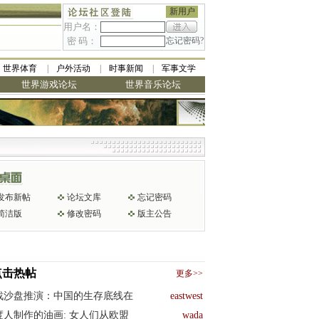
新用户
用户名：
密 码：
忘记密码?
世界体育
户外活动
时事新闻
军事文学
世界游戏论坛
世界音乐论坛
发布新帖
论坛文库
忘记密码
简洁版
修改密码
版主公告
点击热帖
更多>>
战沙盘推演：中国的生存底线在
eastwest
度人制作的油画: 女人们从欧盟
wada