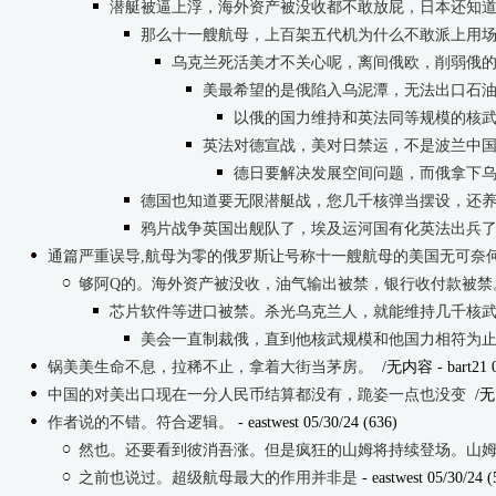
潜艇被逼上浮，海外资产被没收都不敢放屁，日本还知
那么十一艘航母，上百架五代机为什么不敢派上用
乌克兰死活美才不关心呢，离间俄欧，削弱俄
美最希望的是俄陷入乌泥潭，无法出口石
以俄的国力维持和英法同等规模的核
英法对德宣战，美对日禁运，不是波兰中
德日要解决发展空间问题，而俄拿下
德国也知道要无限潜艇战，您几千核弹当摆设，还
鸦片战争英国出舰队了，埃及运河国有化英法出兵
通篇严重误导,航母为零的俄罗斯让号称十一艘航母的美国无可奈
够阿Q的。海外资产被没收，油气输出被禁，银行收付款被禁
芯片软件等进口被禁。杀光乌克兰人，就能维持几千核
美会一直制裁俄，直到他核武规模和他国力相符为
锅美美生命不息，拉稀不止，拿着大街当茅房。
/无内容
- bart21 
中国的对美出口现在一分人民币结算都没有，跪姿一点也没变
/无
作者说的不错。符合逻辑。
- eastwest 05/30/24 (636)
然也。还要看到彼消吾涨。但是疯狂的山姆将持续登场。山
之前也说过。超级航母最大的作用并非是
- eastwest 05/30/24 (