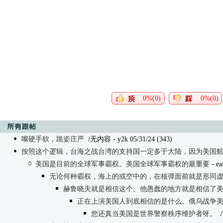
0%(0)
0%(0)
嘴硬手软，跪姿庄严
/无内容
- y2k 05/31/24 (343)
按照这个逻辑，台海之战台湾的支持国一定多于大陆，因为美国
美国是目前的全球军事霸权。美国全球军事霸权的最重要
- ea
无论何种霸权，海上的或空中的，在核弹面前就是形同
赫鲁晓夫就是相信这个。他愚蠢的地方就是相信了
正在上演美国人到底相信的是什么。俄乌战争
您还真当美国是世界警察秩序维护者呀。