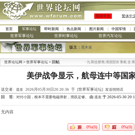
简体中文
繁体中
首页
军事论坛
即时新闻
热点新闻
图片新闻
中国军情
世界军事论坛
世界时事论坛
世界汽车论坛
版主：
黑木崖
>
> 回帖
·
世界论坛网
世界军事论坛
九阳全新免清洗型豆浆机 全美最
美伊战争显示，航母连中等国
送交者:
2026月05月30日20:20:36 于 [世界军事论坛]
道友
发送悄悄话
回 答:
由
于 2026-05-30 20:1
对付小国，根本不需要电磁弹射，滑跃足够。
道友
无内容
0%(0)
0%(0)