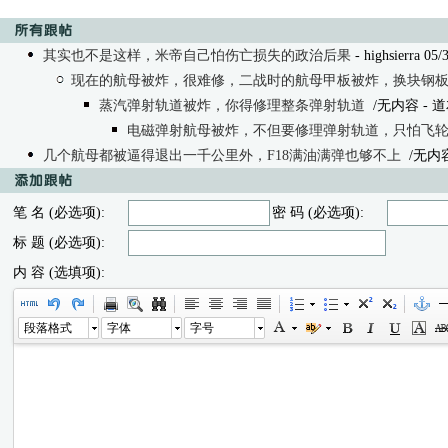
其实也不是这样，米帝自己怕伤亡损失的政治后果
- highsierra 05/
现在的航母被炸，很难修，二战时的航母甲板被炸，换块钢
蒸汽弹射轨道被炸，你得修理整条弹射轨道
/无内容
- 道友
电磁弹射航母被炸，不但要修理弹射轨道，只怕飞
几个航母都被逼得退出一千公里外，F18满油满弹也够不上
/无内容 -
笔 名 (必选项):
密 码 (必选项):
标 题 (必选项):
内 容 (选填项):
段落格式
字体
字号