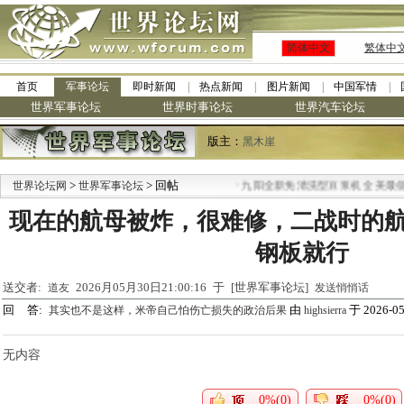
简体中文
繁体中
首页
军事论坛
即时新闻
热点新闻
图片新闻
中国军情
世界军事论坛
世界时事论坛
世界汽车论坛
版主：
黑木崖
>
> 回帖
·
世界论坛网
世界军事论坛
九阳全新免清洗型豆浆机 全美最低
现在的航母被炸，很难修，二战时的
钢板就行
送交者:
2026月05月30日21:00:16 于 [世界军事论坛]
道友
发送悄悄话
回 答:
由
于 2026-05
其实也不是这样，米帝自己怕伤亡损失的政治后果
highsierra
无内容
0%(0)
0%(0)