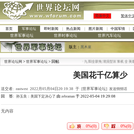
简体中文
繁体中
首页
军事论坛
即时新闻
热点新闻
图片新闻
中国军情
世界军事论坛
世界时事论坛
世界汽车论坛
版主：
黑木崖
>
> 回帖
·
世界论坛网
世界军事论坛
九阳全新免清洗型豆浆机 全美最低
美国花千亿算少
送交者:
2022月05月04日20:19:38 于 [世界军事论坛]
eastwest
发送悄悄话
回 答:
由
于 2022-05-04 19:29:08
孙玉良：美国下定决心了
zebraman
无内容
0%(0)
0%(0)