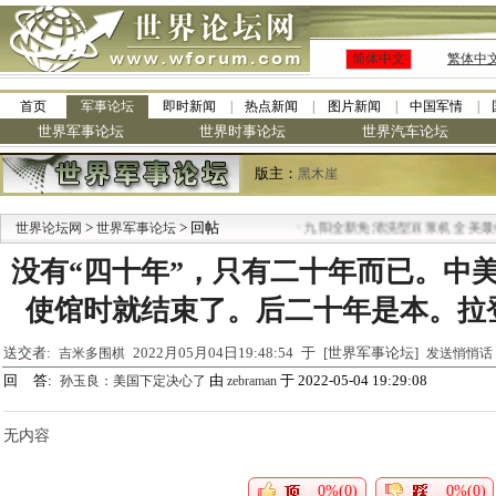
简体中文
繁体中
首页
军事论坛
即时新闻
热点新闻
图片新闻
中国军情
世界军事论坛
世界时事论坛
世界汽车论坛
版主：
黑木崖
>
> 回帖
·
世界论坛网
世界军事论坛
九阳全新免清洗型豆浆机 全美最低
没有“四十年”，只有二十年而已。中美
使馆时就结束了。后二十年是本。拉
送交者:
2022月05月04日19:48:54 于 [世界军事论坛]
吉米多围棋
发送悄悄话
回 答:
由
于 2022-05-04 19:29:08
孙玉良：美国下定决心了
zebraman
无内容
0%(0)
0%(0)