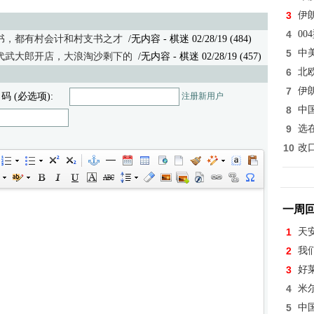
3
伊
4
0
书，都有村会计和村支书之才
/无内容 - 棋迷 02/28/19 (484)
5
中
代武大郎开店，大浪淘沙剩下的
/无内容
- 棋迷 02/28/19 (457)
6
北
7
伊
 码 (必选项):
注册新用户
8
中
9
选
10
改
一周
1
天
2
我
3
好
4
米
5
中