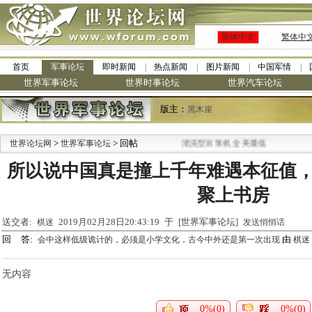
简体中文
繁体中
首页
军事论坛
即时新闻
热点新闻
图片新闻
中国军情
世界军事论坛
世界时事论坛
世界汽车论坛
版主：
黑木崖
>
> 回帖
·
世界论坛网
世界军事论坛
九阳全新免清洗型豆浆机 全美最低
所以说中国真是撞上千年难遇本征值
聚上书房
送交者:
2019月02月28日20:43:19 于 [世界军事论坛]
棋迷
发送悄悄话
回 答:
由
会中这样低级诡计的，必须是小学文化，古今中外还是第一次出现
棋迷
无内容
0%(0)
0%(0)