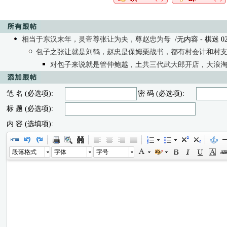
相当于东汉末年，灵帝尊张让为夫，尊赵忠为母
/无内容 - 棋迷 02/2
包子之张让就是刘鹤，赵忠是保姆栗战书，都有村会计和村
对包子来说就是管仲鲍越，土共三代武大郎开店，大浪
笔 名 (必选项):
密 码 (必选项):
标 题 (必选项):
内 容 (选填项):
段落格式
字体
字号