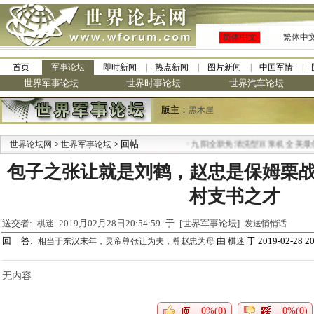
简体中文
繁体中
首页
军事论坛
即时新闻
热点新闻
图片新闻
中国军情
世界军事论坛
世界时事论坛
世界汽车论坛
版主：
黑木崖
>
> 回帖
·
世界论坛网
世界军事论坛
九阳全新免清洗型豆浆机 全美最低
包子之张让就是刘鹤，赵忠是保姆栗
村支书之才
送交者:
2019月02月28日20:54:59 于 [世界军事论坛]
棋迷
发送悄悄话
回 答:
由
于 2019-02-28 20
相当于东汉末年，灵帝尊张让为夫，尊赵忠为母
棋迷
无内容
0%(0)
0%(0)