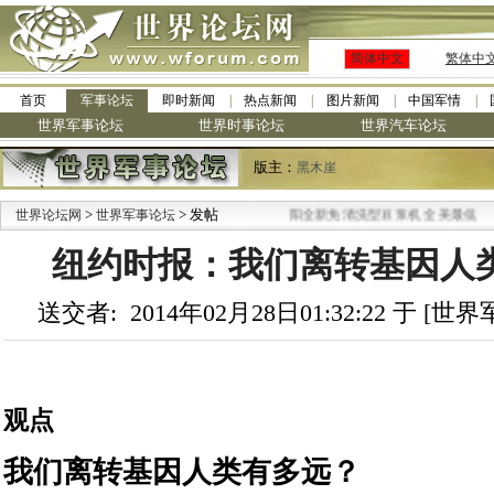
简体中文
繁体中
首页
军事论坛
即时新闻
热点新闻
图片新闻
中国军情
世界军事论坛
世界时事论坛
世界汽车论坛
版主：
黑木崖
>
> 发帖
·
世界论坛网
世界军事论坛
九阳全新免清洗型豆浆机 全美最低
纽约时报：我们离转基因人类
送交者: 2014年02月28日01:32:22 于 [
观点
我们离转基因人类有多远？