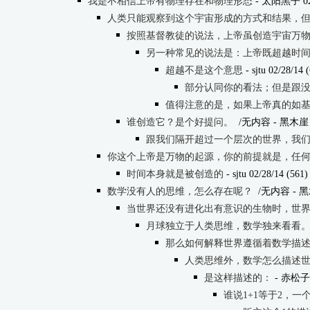
我是不相信上帝有物理存在和物理形态
- 太阳黑子 02/2
人类只能观察到这个宇宙形成的方式和结果，
按照基督教徒的说法，上帝虽创造宇宙万
另一种常见的说法是：上帝既超越时
超越不是这个意思
- sjtu 02/28/14 
部分认同你的看法；但是跟没有
值得注意的是，如果上帝真的如基
谁创造它？是个好提问。
/无内容
- 黑木崖 0
跟我们隔开超过一个层次的世界，我
你这个上帝是万物的起源，你的前提就是，任
时间本身就是被创造的
- sjtu 02/28/14 (561)
数学没有人的思维，怎么存在呢？
/无内容
- 黑木
当世界还没有进化出有意识的生物时，世
月球独立于人类思维，数学独来看看
那么如何解释世界遵循着数学描
人类思维外，数学怎么描述
是这样描述的：
- 赤松子5 
谁说1+1等于2，