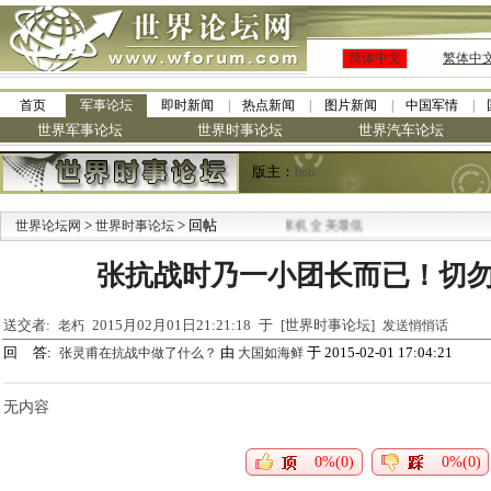
简体中文
繁体中
首页
军事论坛
即时新闻
热点新闻
图片新闻
中国军情
世界军事论坛
世界时事论坛
世界汽车论坛
版主：
bob
>
·
> 回帖
世界论坛网
世界时事论坛
九阳全新免清洗型豆浆机 全美最低
张抗战时乃一小团长而已！切
送交者:
2015月02月01日21:21:18 于 [世界时事论坛]
老朽
发送悄悄话
回 答:
由
于 2015-02-01 17:04:21
张灵甫在抗战中做了什么？
大国如海鲜
无内容
0%(0)
0%(0)