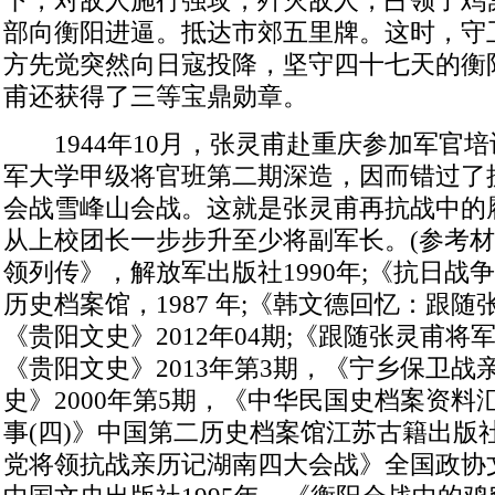
下，对敌人施行强攻，歼灭敌人，占领了鸡
部向衡阳进逼。抵达市郊五里牌。这时，守
方先觉突然向日寇投降，坚守四十七天的衡
甫还获得了三等宝鼎勋章。
1944年10月，张灵甫赴重庆参加军官培
军大学甲级将官班第二期深造，因而错过了
会战雪峰山会战。这就是张灵甫再抗战中的
从上校团长一步步升至少将副军长。(参考
领列传》，解放军出版社1990年;《抗日战
历史档案馆，1987 年;《韩文德回忆：跟
《贵阳文史》2012年04期;《跟随张灵甫
《贵阳文史》2013年第3期，《宁乡保卫战
史》2000年第5期，《中华民国史档案资料
事(四)》中国第二历史档案馆江苏古籍出版社
党将领抗战亲历记湖南四大会战》全国政协