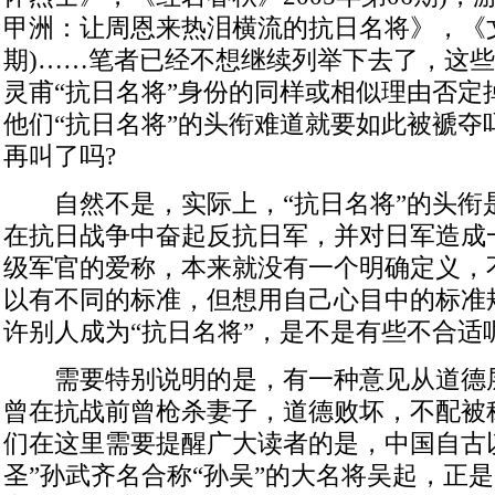
甲洲：让周恩来热泪横流的抗日名将》，《文史
期)……笔者已经不想继续列举下去了，这
灵甫“抗日名将”身份的同样或相似理由否定
他们“抗日名将”的头衔难道就要如此被褫夺吗
再叫了吗?
自然不是，实际上，“抗日名将”的头衔
在抗日战争中奋起反抗日军，并对日军造成
级军官的爱称，本来就没有一个明确定义，
以有不同的标准，但想用自己心目中的标准
许别人成为“抗日名将”，是不是有些不合适
需要特别说明的是，有一种意见从道德
曾在抗战前曾枪杀妻子，道德败坏，不配被称
们在这里需要提醒广大读者的是，中国自古
圣”孙武齐名合称“孙吴”的大名将吴起，正