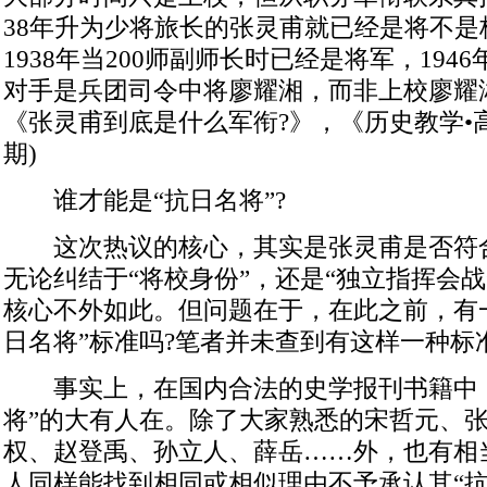
38年升为少将旅长的张灵甫就已经是将不是
1938年当200师副师长时已经是将军，194
对手是兵团司令中将廖耀湘，而非上校廖耀
《张灵甫到底是什么军衔?》，《历史教学•高
期)
谁才能是“抗日名将”?
这次热议的核心，其实是张灵甫是否符合
无论纠结于“将校身份”，还是“独立指挥会战
核心不外如此。但问题在于，在此之前，有
日名将”标准吗?笔者并未查到有这样一种标
事实上，在国内合法的史学报刊书籍中，
将”的大有人在。除了大家熟悉的宋哲元、
权、赵登禹、孙立人、薛岳……外，也有相
人同样能找到相同或相似理由不予承认其“抗