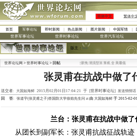
简体中文
繁体中
首页
军事论坛
即时新闻
热点新闻
图片新闻
中国军情
世界军事论坛
世界时事论坛
世界汽车论坛
版主：
bob
>
·
> 回帖
世界论坛网
世界时事论坛
九阳全新免清洗型豆浆机 全美最低
张灵甫在抗战中做了
送交者:
2015月02月01日17:04:21 于 [世界时事论坛]
大国如海鲜
发送悄悄话
回 答:
由
于 2015-02-01
张道宇(张灵甫之子)答国防大学徐焰先生问 zt
大国如海鲜
兰台：张灵甫在抗战中做了
从团长到副军长：张灵甫抗战征战轨迹