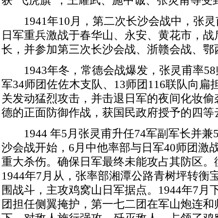
获“飞虎旗”，王耀武、施中诚、张灵甫等受
1941年10月，第二次长沙会战中，张
日军重兵激战于春华山、永安、黄花市，战后
长，并参加第三次长沙会战、浙赣会战、鄂
1943年冬，常德会战爆发，张灵甫率5
军34师团佐佐木支队、13师团116联队向
关发动猛烈攻击，并击退日军的夜间化妆偷
德的正面防御作战，获国民政府授予的四等
1944 年5月张灵甫升任74军副军长并兼
沙会战开始，6月中他率部与日军40师团激
重大杀伤。确保日军最终未能攻占其防区。
1944年7月从，张率部湘潭公路青树坪转衡
围战斗，主攻鸡窝山日军据点。1944年7月
团担任侧翼掩护，第一七二团在军山炮连和