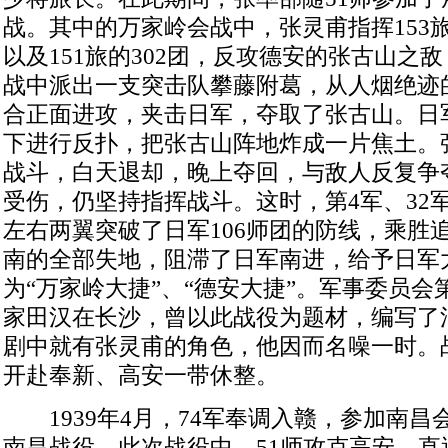
战。其中的万家岭会战中，张灵甫指挥153旅下
以及151旅的302团，反攻德安的张古山之
战中派出一支突击队攀藤附葛，从人烟绝迹
合正面进攻，夹击日军，夺取了张古山。日
下进行反扑，把张古山阵地炸成一片焦土。
战斗，白天退却，晚上夺回，与敌人反复争
受伤，仍坚持指挥战斗。这时，第4军、32军
左右两翼突破了日军106师团的防线，乘胜
南的全部失地，阻滞了日军南进，给予日军
为“万家岭大捷”、“德安大捷”。军事委员
家田汉在长沙，曾以此战役为题材，编写了
剧中就有张灵甫的角色，他因而名噪一时。战
开赴奉新、高安一带休整。
1939年4月，74军奉调入赣，参加南昌
南昌战役。此次战役中，51师攻克高安，直