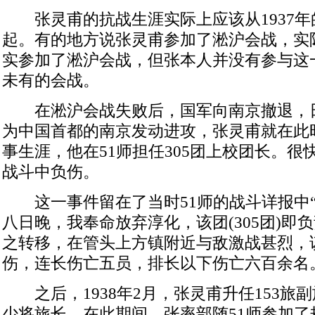
张灵甫的抗战生涯实际上应该从1937年
起。有的地方说张灵甫参加了淞沪会战，实际
实参加了淞沪会战，但张本人并没有参与这
未有的会战。
在淞沪会战失败后，国军向南京撤退，
为中国首都的南京发动进攻，张灵甫就在此
事生涯，他在51师担任305团上校团长。很
战斗中负伤。
这一事件留在了当时51师的战斗详报中“
八日晚，我奉命放弃淳化，该团(305团)即
之转移，在管头上方镇附近与敌激战甚烈，
伤，连长伤亡五员，排长以下伤亡六百余名
之后，1938年2月，张灵甫升任153旅副
少将旅长。在此期间，张率部随51师参加了