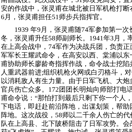
安的作战中，张灵甫在城北被日军机枪打断
6月，张灵甫担任51师步兵指挥官。
1939 年9月，张灵甫随74军参加第一次长
冬，张灵甫升任58师副师长。1941年3月
在上高会战中，74军作为决战兵团，负责正面
军军长王耀武命令，在高安以西、棠浦以东
甫协助师长廖龄奇指挥作战，命令战士挖陷
人重武器前进;组织机枪火网或白刃格斗，
以消耗敌人有生力量。由于日军飞机、大炮多
官兵伤亡众多。172团团长明灿向师部打电
甫命令说：“那怕打到最后只剩下你一个人，
下电话，即赶赴前沿阵地，出谋划策，帮助
阵地。这次战役，58师以二千余人伤亡的代
队在上高县、北下陂桥阻击了日军攻势。会战