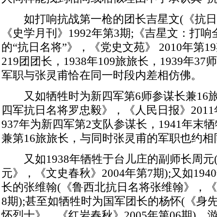
如打响抗战第一枪的团长吉星文(《抗日
《史学月刊》1992年第3期;《吉星文：打
的“抗日名将”》，《党史文苑》 2010年第19
219团团长，1938年109旅旅长，1939年37
军职与张灵甫恰在同一时段内差相仿佛。
又如牺牲时为新四军第6师参谋长兼16旅
四军抗日名将罗忠毅》，《人民日报》2011年
937年为新四军第2支队参谋长，1941年末
兼第16旅旅长，与同时张灵甫的军职也约相
又如1938年牺牲于台儿庄的副师长周元
元》，《文史春秋》2004年第7期);又如194
长的张维翰(《鲁西北抗日名将张维翰》，《中
8期);甚至如牺牲时为国军团长的杨怀(《身
怀烈士》，《红岩春秋》2005年第06期)，