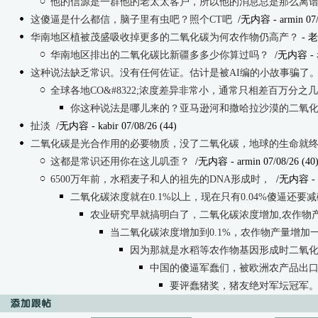
他的信源是一群他的老太太客户，所以他的消息总是那么离
这傻逼是什么都信，脑子里有虫吧？照个CT吧
/无内容
- armin 07
华南地区植被茂盛吸收掉更多的二氧化碳为何农作物仍高产？
- 老
华南地区排出的二氧化碳比新疆多多少你算过吗？
/无内容
-
这种说法缺乏常识。没有任何佐证。估计是被AI编的小故事骗了
全球各地CO&#8322;浓度差异非常小，通常只相差百万分之几
你这种说法是哪儿来的？亚马逊河和撒哈拉沙漠的二氧
扯淡
/无内容
- kabir 07/08/26 (44)
二氧化碳是光合作用的必要物质，没了二氧化碳，地球的生命就
这都是常识还用你在这儿叽歪？
/无内容
- armin 07/08/26 (40
6500万年前，水稻麦子和人的祖先的DNA形成时，
/无内容
-
二氧化碳浓度就在0.1%以上，现在只有0.04%傻逼还要减
农业研究早就搞明白了，二氧化碳浓度增加,农作物
当二氧化碳浓度增加到0.1%，农作物产量增加
因为那就是水稻等农作物基因形成时二氧
中国的傻逼军蠢们，被欧洲农产品出
要评蠢猪奖，猪友绝对军坛冠军