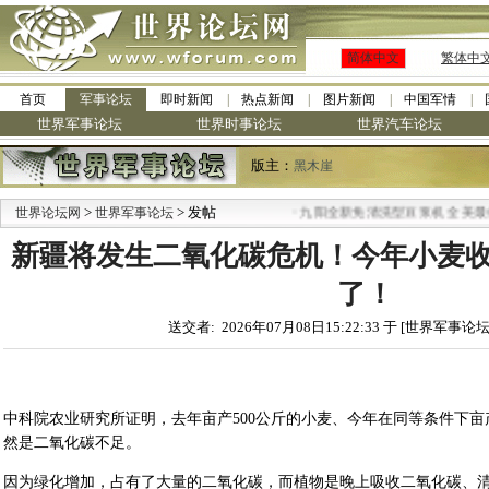
简体中文
繁体中
首页
军事论坛
即时新闻
热点新闻
图片新闻
中国军情
世界军事论坛
世界时事论坛
世界汽车论坛
版主：
黑木崖
>
> 发帖
·
世界论坛网
世界军事论坛
九阳全新免清洗型豆浆机 全美最低
新疆将发生二氧化碳危机！今年小麦
了！
送交者: 2026年07月08日15:22:33 于 [世界军事论坛
中科院农业研究所证明，去年亩产500公斤的小麦、今年在同等条件下亩
然是二氧化碳不足。
因为绿化增加，占有了大量的二氧化碳，而植物是晚上吸收二氧化碳、