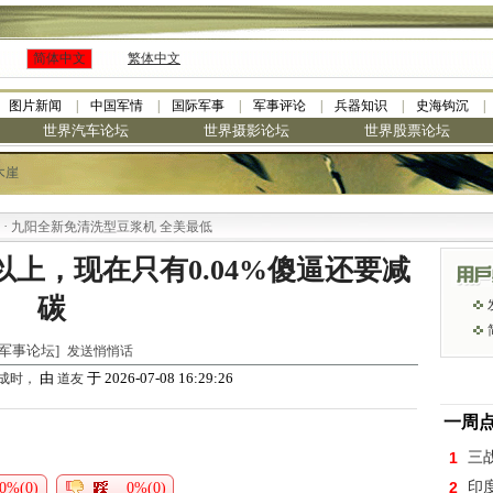
简体中文
繁体中文
图片新闻
中国军情
国际军事
军事评论
兵器知识
史海钩沉
世界汽车论坛
世界摄影论坛
世界股票论坛
木崖
九阳全新免清洗型豆浆机 全美最低
以上，现在只有0.04%傻逼还要减
碳
世界军事论坛]
发送悄悄话
由
于 2026-07-08 16:29:26
形成时，
道友
一周
1
三
2
印
0%(0)
0%(0)