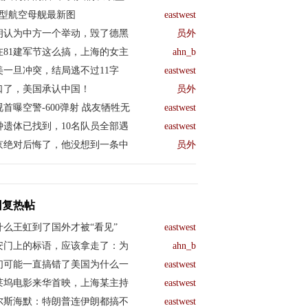
04型航空母舰最新图
eastwest
朗认为中方一个举动，毁了德黑
员外
在81建军节这么搞，上海的女主
ahn_b
美一旦冲突，结局逃不过11字
eastwest
口了，美国承认中国！
员外
视首曝空警-600弹射 战友牺牲无
eastwest
钟遗体已找到，10名队员全部遇
eastwest
京绝对后悔了，他没想到一条中
员外
回复热帖
什么王虹到了国外才被“看见”
eastwest
安门上的标语，应该拿走了：为
ahn_b
们可能一直搞错了美国为什么一
eastwest
莱坞电影来华首映，上海某主持
eastwest
尔斯海默：特朗普连伊朗都搞不
eastwest