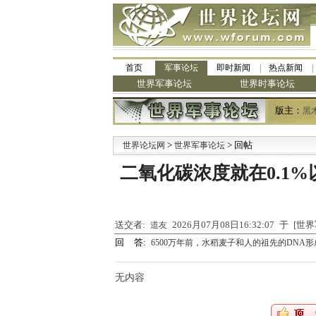
首页
军事论坛
即时新闻
热点新闻
世界军事论坛
世界时事论坛
版主：
黑
>
> 回帖
·
世界论坛网
世界军事论坛
二氧化碳浓度就在0.1%
送交者:
2026月07月08日16:32:07 于 [
道友
回 答:
6500万年前，水稻麦子和人的祖先的DNA
无内容