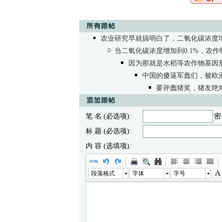
农业研究早就搞明白了，二氧化碳浓度
当二氧化碳浓度增加到0.1%，农
因为那就是水稻等农作物基因
中国的傻逼军蠢们，被欧
要评蠢猪奖，猪友绝
笔 名 (必选项):
密
标 题 (必选项):
内 容 (选填项):
段落格式
字体
字号