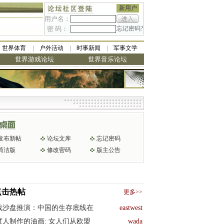
新用户
用户名：
密 码：
忘记密码?
世界体育
户外活动
时事新闻
军事文学
世界游戏论坛
世界音乐论坛
发布新帖
论坛文库
忘记密码
简洁版
修改密码
版主公告
点击热帖
更多>>
战沙盘推演：中国的生存底线在
eastwest
度人制作的油画: 女人们从欧盟
wada