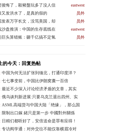
度後悔了，殺豬盤玩多了沒人信
eastwest
煌又发洪水了，是真的假的
员外
国发表万字长文，没骂美国，却
员外
战沙盘推演：中国的生存底线在
eastwest
美巨头算错账：砸千亿搞不定氢
员外
上的今天：回复热帖
:
中国为何无法扩张到缅北，打通印度洋？
:
七七事变前，中国比伊朗窝囊一百倍
:
最近不少深入讨论经济矛盾的文章，其实
:
俄乌谈判新进展:只要乌克兰退出四州、实
:
ASML高端货与中国大陆「绝缘」，那么国
:
限制出口鎵.鍺只是第一步 中國對外關係
:
日精们都听好了，安倍送命是罪有应得！
:
专访阎学通：对外交往不能仅靠横眉冷对