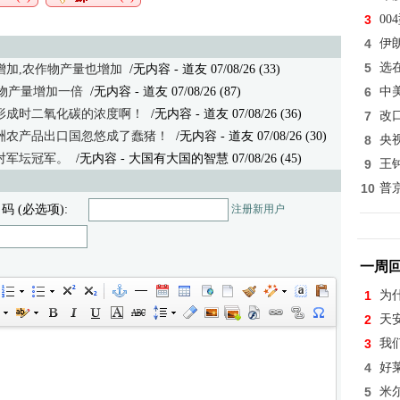
3
0
4
伊
5
选
增加,农作物产量也增加
/无内容 - 道友 07/08/26 (33)
作物产量增加一倍
/无内容
- 道友 07/08/26 (87)
6
中
形成时二氧化碳的浓度啊！
/无内容
- 道友 07/08/26 (36)
7
改
洲农产品出口国忽悠成了蠢猪！
/无内容
- 道友 07/08/26 (30)
8
央
对军坛冠军。
/无内容
- 大国有大国的智慧 07/08/26 (45)
9
王
10
普
 码 (必选项):
注册新用户
一周
1
为
2
天
3
我
4
好
5
米