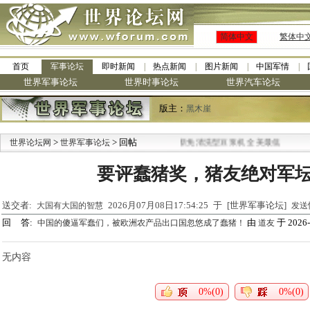
简体中文
繁体中
首页
军事论坛
即时新闻
热点新闻
图片新闻
中国军情
世界军事论坛
世界时事论坛
世界汽车论坛
版主：
黑木崖
>
> 回帖
·
世界论坛网
世界军事论坛
九阳全新免清洗型豆浆机 全美最低
要评蠢猪奖，猪友绝对军
送交者:
2026月07月08日17:54:25 于 [世界军事论坛]
大国有大国的智慧
发送
回 答:
由
于 2026-
中国的傻逼军蠢们，被欧洲农产品出口国忽悠成了蠢猪！
道友
无内容
0%(0)
0%(0)