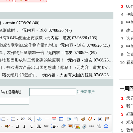
3
0
4
伊
5
中
armin 07/08/26 (40)
NA形成时，
/无内容 - 道友 07/08/26 (47)
6
改
有0.04%傻逼还要减碳
/无内容
- 道友 07/08/26 (103)
7
选
化碳浓度增加,农作物产量也增加
/无内容
- 道友 07/08/26 (35)
8
中
1%，农作物产量增加一倍
/无内容
- 道友 07/08/26 (89)
9
普
作物基因形成时二氧化碳的浓度啊！
/无内容
- 道友 07/08/26 (38)
10
看
们，被欧洲农产品出口国忽悠成了蠢猪！
/无内容
- 道友 07/08/26 (32)
，猪友绝对军坛冠军。
/无内容
- 大国有大国的智慧 07/08/26 (46)
一周
 码 (必选项):
注册新用户
1
天
2
我
3
好
4
米
5
敦