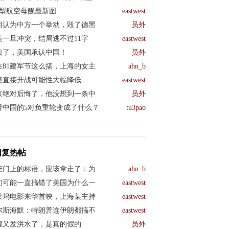
04型航空母舰最新图
eastwest
朗认为中方一个举动，毁了德黑
员外
美一旦冲突，结局逃不过11字
eastwest
口了，美国承认中国！
员外
在81建军节这么搞，上海的女主
ahn_b
美直接开战可能性大幅降低
eastwest
京绝对后悔了，他没想到一条中
员外
看中国的5对负重轮变成了什么？
tu3pao
回复热帖
安门上的标语，应该拿走了：为
ahn_b
们可能一直搞错了美国为什么一
eastwest
莱坞电影来华首映，上海某主持
eastwest
尔斯海默：特朗普连伊朗都搞不
eastwest
煌又发洪水了，是真的假的
员外