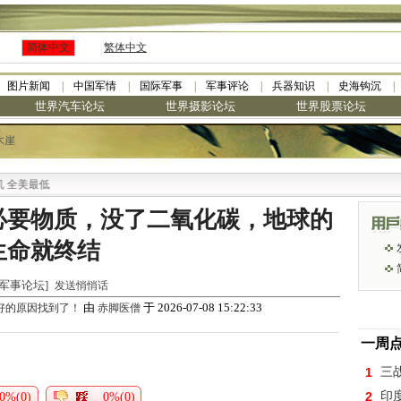
简体中文
繁体中文
图片新闻
中国军情
国际军事
军事评论
兵器知识
史海钩沉
世界汽车论坛
世界摄影论坛
世界股票论坛
木崖
美最低
必要物质，没了二氧化碳，地球的
生命就终结
世界军事论坛]
发送悄悄话
由
于 2026-07-08 15:22:33
好的原因找到了！
赤脚医僧
一周
1
三
2
印
0%(0)
0%(0)