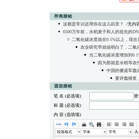
这都是常识还用你在这儿叽歪？
/无内容 - 
6500万年前，水稻麦子和人的祖先的D
二氧化碳浓度就在0.1%以上，现在只
农业研究早就搞明白了，二氧
当二氧化碳浓度增加到0.
因为那就是水稻等农
中国的傻逼军蠢
要评蠢猪奖
笔 名 (必选项):
密
标 题 (必选项):
内 容 (选填项):
段落格式
字体
字号