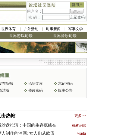
新用户
用户名：
密 码：
忘记密码?
世界体育
户外活动
时事新闻
军事文学
世界游戏论坛
世界音乐论坛
发布新帖
论坛文库
忘记密码
简洁版
修改密码
版主公告
点击热帖
更多>>
战沙盘推演：中国的生存底线在
eastwest
度人制作的油画: 女人们从欧盟
wada