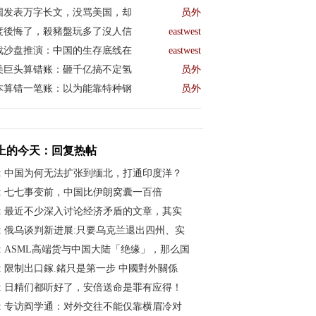
国发表万字长文，没骂美国，却
员外
度後悔了，殺豬盤玩多了沒人信
eastwest
战沙盘推演：中国的生存底线在
eastwest
美巨头算错账：砸千亿搞不定氢
员外
本算错一笔账：以为能靠特种钢
员外
上的今天：回复热帖
:
中国为何无法扩张到缅北，打通印度洋？
:
七七事变前，中国比伊朗窝囊一百倍
:
最近不少深入讨论经济矛盾的文章，其实
:
俄乌谈判新进展:只要乌克兰退出四州、实
:
ASML高端货与中国大陆「绝缘」，那么国
:
限制出口鎵.鍺只是第一步 中國對外關係
:
日精们都听好了，安倍送命是罪有应得！
:
专访阎学通：对外交往不能仅靠横眉冷对