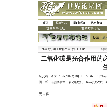
首页
军事论坛
即时新闻
热点新闻
世界军事论坛
世界时事论坛
版主：
黑
>
·
> 回帖
世界论坛网
世界军事论坛
九阳全新免清洗型豆浆机 全
二氧化碳是光合作用的
送交者:
2026月07月08日16:27:46 于 [
道友
回 答:
新疆将发生二氧化碳危机！今年小麦收成不
无内容