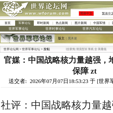
简体中文
繁体中
首页
军事论坛
即时新闻
热点新闻
图片新闻
中国军情
世界军事论坛
世界时事论坛
世界汽车论坛
版主：
黑木崖
>
> 发帖
·
世界论坛网
世界军事论坛
九阳全新免清洗型豆浆机 全美最低
官媒：中国战略核力量越强，
保障 zt
送交者: 2026年07月07日18:53:23 于 [
社评：中国战略核力量越