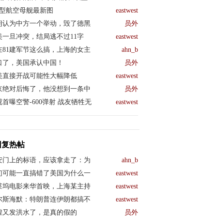
04型航空母舰最新图
eastwest
朗认为中方一个举动，毁了德黑
员外
美一旦冲突，结局逃不过11字
eastwest
在81建军节这么搞，上海的女主
ahn_b
口了，美国承认中国！
员外
美直接开战可能性大幅降低
eastwest
京绝对后悔了，他没想到一条中
员外
视首曝空警-600弹射 战友牺牲无
eastwest
回复热帖
安门上的标语，应该拿走了：为
ahn_b
们可能一直搞错了美国为什么一
eastwest
莱坞电影来华首映，上海某主持
eastwest
尔斯海默：特朗普连伊朗都搞不
eastwest
煌又发洪水了，是真的假的
员外