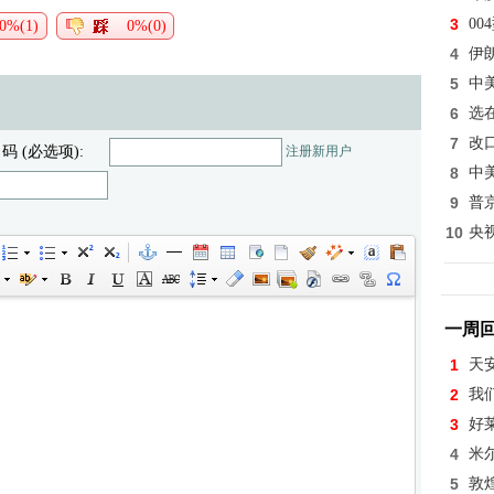
3
0
0%(1)
0%(0)
4
伊
5
中
6
选
7
改
 码 (必选项):
注册新用户
8
中
9
普
10
央
一周
1
天
2
我
3
好
4
米
5
敦