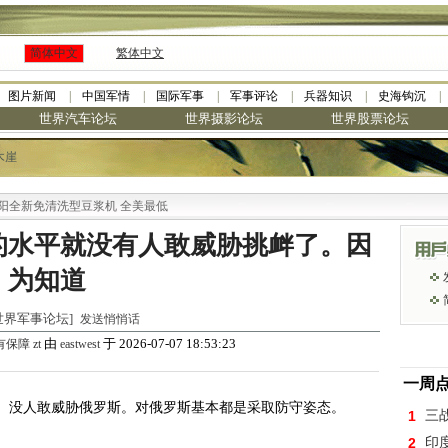
简体中文
繁体中文
图片新闻
中国军情
国际军事
军事评论
兵器知识
史海钩沉
世界汽车论坛
世界摄影论坛
世界股票论坛
木崖
新免清洗型豆浆机 全美最低
的水平就没有人敢威胁挑衅了。因
为知道
 [世界军事论坛]
发送悄悄话
由
于 2026-07-07 18:53:23
障 zt
eastwest
一周
。没人敢威胁俄罗斯。对俄罗斯基本都是采取防守姿态。
1
三
2
印