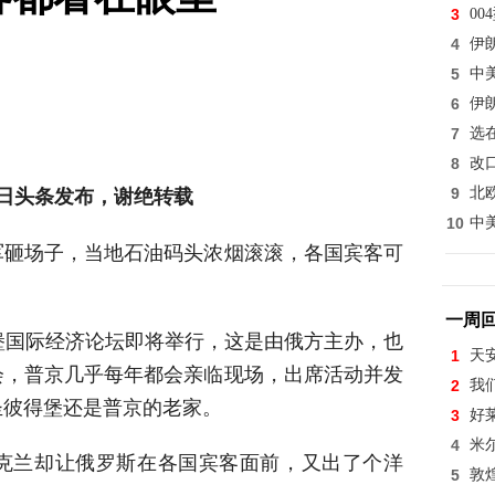
3
0
4
伊
5
中
6
伊
7
选
8
改
日头条发布，谢绝转载
9
北
10
中
军砸场子，当地石油码头浓烟滚滚，各国宾客可
一周
堡国际经济论坛即将举行，这是由俄方主办，也
1
天
会，普京几乎每年都会亲临现场，出席活动并发
2
我
圣彼得堡还是普京的老家。
3
好
4
米
克兰却让俄罗斯在各国宾客面前，又出了个洋
5
敦