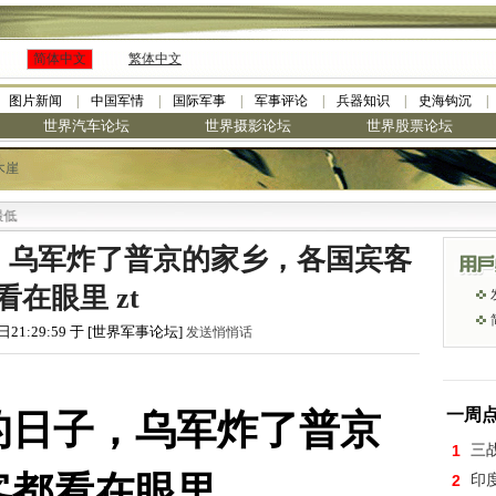
简体中文
繁体中文
图片新闻
中国军情
国际军事
军事评论
兵器知识
史海钩沉
世界汽车论坛
世界摄影论坛
世界股票论坛
木崖
·
九阳全新免清洗型豆浆机 全
，乌军炸了普京的家乡，各国宾客
看在眼里 zt
日21:29:59 于 [世界军事论坛]
发送悄悄话
的日子，乌军炸了普京
一周
1
三
客都看在眼里
2
印