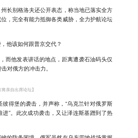
，州长别格洛夫还公开表态，称当地已落实全方
就位，完全有能力抵御各类威胁，全力护航论坛
袭，他该如何跟普京交代？
坛，而他发表讲话的地点，距离遭袭石油码头仅
袭击对俄方的冲击力。
京将亲自出席论坛】
圣彼得堡的袭击，并声称，“乌克兰针对俄罗斯
推进”。此次成功袭击，又让泽连斯基蹭到了热
严峻的防务困境。俄军虽然在乌东四地战场掌握