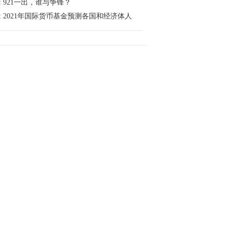
:
921一出，谁与争锋？
:
2021年国际货币基金预测各国和经济体人