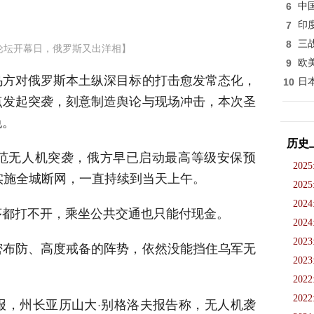
6
中
7
印
8
三
论坛开幕日，俄罗斯又出洋相】
9
欧
乌方对俄罗斯本土纵深目标的打击愈发常态化，
10
日
点发起突袭，刻意制造舆论与现场冲击，本次圣
免。
历史
范无人机突袭，俄方早已启动最高等级安保预
2025
实施全城断网，一直持续到当天上午。
2025
2024
序都打不开，乘坐公共交通也只能付现金。
2024
2023
密布防、高度戒备的阵势，依然没能挡住乌军无
2023
2022
2022
报，州长亚历山大·别格洛夫报告称，无人机袭