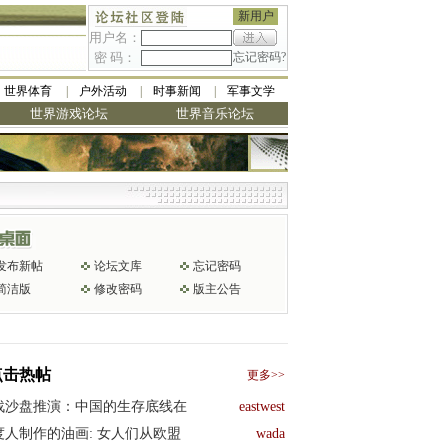
新用户
用户名：
密 码：
忘记密码?
世界体育
户外活动
时事新闻
军事文学
世界游戏论坛
世界音乐论坛
美最低
发布新帖
论坛文库
忘记密码
简洁版
修改密码
版主公告
点击热帖
更多>>
战沙盘推演：中国的生存底线在
eastwest
度人制作的油画: 女人们从欧盟
wada