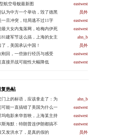
04型航空母舰最新图
eastwest
朗认为中方一个举动，毁了德黑
员外
美一旦冲突，结局逃不过11字
eastwest
朗最大女内鬼落网，哈梅内伊死
eastwest
在81建军节这么搞，上海的女主
ahn_b
口了，美国承认中国！
员外
欧刚回，一些旅行经历与感受
eastwest
美直接开战可能性大幅降低
eastwest
回复热帖
安门上的标语，应该拿走了：为
ahn_b
们可能一直搞错了美国为什么一
eastwest
莱坞电影来华首映，上海某主持
eastwest
尔斯海默：特朗普连伊朗都搞不
eastwest
煌又发洪水了，是真的假的
员外