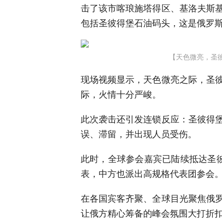
击了该市喀琅施塔得区、基洛夫斯
包括圣彼得堡石油码头，这是俄罗
【天色微亮，圣
现场视频显示，天色微亮之际，圣
际，火情十分严峻。
此次袭击还引发连锁反应：圣彼得
误、滞留，并出现人员受伤。
此时，全球参会嘉宾已陆续抵达圣彼
表，中方也派出高规格代表团参会
在各国宾客齐聚、全球目光聚焦俄
让俄方精心筹备的峰会氛围大打折