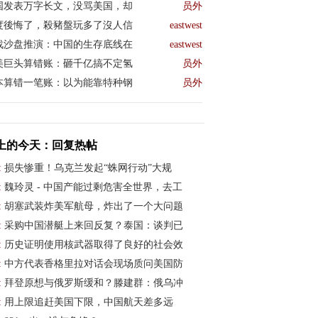
国发表万字长文，没骂美国，却
员外
度後悔了，殺豬盤玩多了沒人信
eastwest
战沙盘推演：中国的生存底线在
eastwest
美巨头算错账：砸千亿搞不定氢
员外
本算错一笔账：以为能靠特种钢
员外
上的今天：回复热帖
:
损失惨重！乌克兰发起“蛛网行动”大规
:
魏玲灵 - 中国产能过剩危害全世界，去工
:
胡塞武装炸美军航母，炸出了一个大问题
:
采购中国潜艇上来回反复？泰国：谈判已
:
历史证明使用核武器取得了良好的社会效
:
中方代表香格里拉对话会现场质问美国防
:
拜登原想与俄罗斯缓和？滕建群：俄乌冲
:
用上限追赶美国下限，中国航天差多远