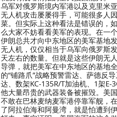
乌军对俄罗斯境内军港以及克里米
无人机攻击屡屡得手，可能很多人
菜。但实际上这种看法是错误的，
么大家不妨看看美军的表现。在一
伊朗总共才向中东地区的美军基地发射
无人机，仅仅相当于乌军向俄罗斯发
天左右的数量。但就是这些伊朗无
导弹，就把美军在中东地区的基地
的“铺路爪”战略预警雷达、萨德反导系
达、数架KC-135R/T加油机、1架E
他大量昂贵的武器装备被摧毁。美
不敢在巴林麦纳麦军港停靠军舰，
了阿拉伯海和阿曼湾，就是怕遭到