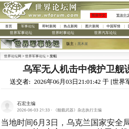
简体中文
繁体中
首页
军事论坛
即时新闻
热点新闻
图片新闻
中国军情
世界军事论坛
世界时事论坛
世界汽车论坛
版主：
黑木崖
>
> 发帖
世界论坛网
世界军事论坛
乌军无人机击中俄护卫舰说
送交者: 2026年06月03日21:01:42 于 [
石宏主编
2026-06-03 21:33
·
《舰载武器》杂志执行主编
当地时间6月3日，乌克兰国家安全