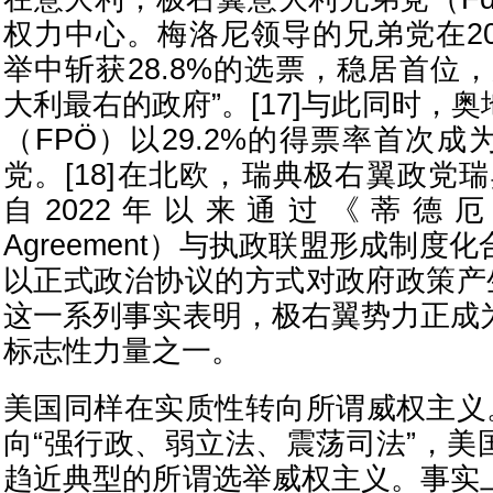
权力中心。梅洛尼领导的兄弟党在20
举中斩获28.8%的选票，稳居首位
大利最右的政府”。[17]与此同时，
（FPÖ）以29.2%的得票率首次
党。[18]在北欧，瑞典极右翼政党
自2022年以来通过《蒂德厄协
Agreement）与执政联盟形成制度
以正式政治协议的方式对政府政策产生
这一系列事实表明，极右翼势力正成
标志性力量之一。
美国同样在实质性转向所谓威权主义。
向“强行政、弱立法、震荡司法”，美
趋近典型的所谓选举威权主义。事实