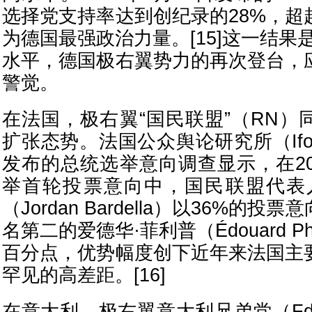
选择党支持率达到创纪录的28%，超
为德国最强政治力量。[15]这一结果是
水平，德国极右翼势力的再次登台，
警觉。
在法国，极右翼“国民联盟”（RN）
扩张态势。法国公众舆论研究所（Ifop
发布的总统选举意向调查显示，在20
举首轮投票意向中，国民联盟代表
（Jordan Bardella）以36%的
名第二的爱德华·菲利普（Édouard Phi
百分点，优势幅度创下近年来法国主
罕见的高差距。[16]
在意大利，极右翼意大利兄弟党（Fd