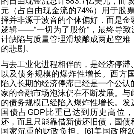
的自由现金流总计583.7亿美元，而该
元（占自由现金流的74%）用于股票
择并非源于波音的个体偏好，而是金
逻辑——“一切为了股价”，最终导致波
计缺陷与质量管理滑坡酿成两起空难
的悲剧。
与去工业化进程相伴的，是经济停滞
以及债务规模的爆炸性增长。西方国
陷入长期的经济停滞已经是一个公认
家的金融市场泡沫仍在不断发展。与
的债务规模已经陷入爆炸性增长。发
国债占GDP比重已达到历史高位
还，而且只能靠借新债还旧债，国债
国家沉重的财政负担。[6]美国政府2