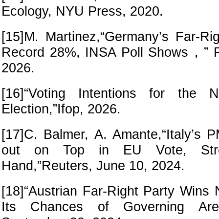
Ecology, NYU Press, 2020.
[15]M. Martinez,“Germany’s Far-Ri
Record 28%, INSA Poll Shows，” Re
2026.
[16]“Voting Intentions for the N
Election,”Ifop, 2026.
[17]C. Balmer, A. Amante,“Italy’s
out on Top in EU Vote, Stre
Hand,”Reuters, June 10, 2024.
[18]“Austrian Far-Right Party Wins 
Its Chances of Governing Are