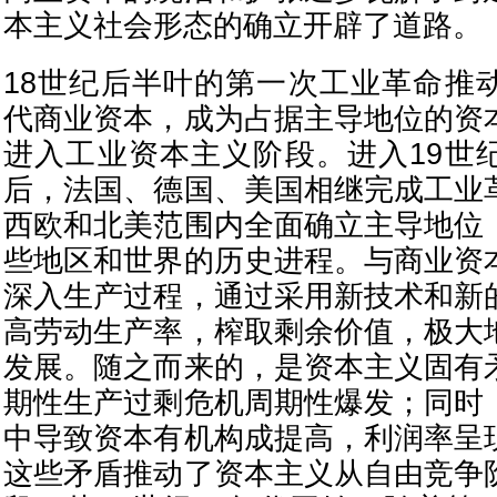
本主义社会形态的确立开辟了道路。
18世纪后半叶的第一次工业革命推
代商业资本，成为占据主导地位的资
进入工业资本主义阶段。进入19世
后，法国、德国、美国相继完成工业
西欧和北美范围内全面确立主导地位
些地区和世界的历史进程。与商业资
深入生产过程，通过采用新技术和新
高劳动生产率，榨取剩余价值，极大
发展。随之而来的，是资本主义固有
期性生产过剩危机周期性爆发；同时
中导致资本有机构成提高，利润率呈
这些矛盾推动了资本主义从自由竞争