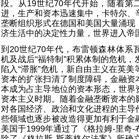
段。从19世纪70年代开始，随着第
进，生产和资本迅速集中，卡特尔、
垄断组织形式在德国和美国大量涌现
济生活中的决定性力量，世界进入帝
到20世纪70年代，布雷顿森林体系
机及战后“福特制”积累体制的危机，
陷入“滞胀”危机，新自由主义在英美
资本的扩张扫清了制度障碍，金融资
本成为占主导地位的资本形态，世界
资本主义时期。随着金融垄断资本的
对各国经济、政治和文化进程的主导
些领域也逐步被改造得更加有利于金
美国于1999年通过了《格拉姆-里奇
除了《格拉斯-斯蒂格尔法案》所确