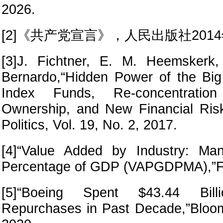
2026.
[2]《共产党宣言》，人民出版社201
[3]J. Fichtner, E. M. Heemskerk,
Bernardo,“Hidden Power of the Bi
Index Funds, Re-concentratio
Ownership, and New Financial Ris
Politics, Vol. 19, No. 2, 2017.
[4]“Value Added by Industry: Man
Percentage of GDP (VAPGDPMA),”
[5]“Boeing Spent $43.44 Bil
Repurchases in Past Decade,”Bloo