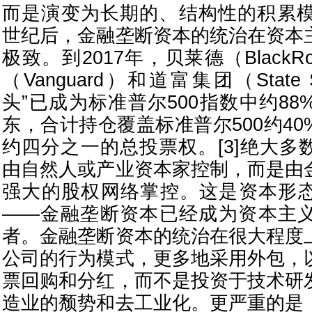
而是演变为长期的、结构性的积累模
世纪后，金融垄断资本的统治在资本
极致。到2017年，贝莱德（Black
（Vanguard）和道富集团（State 
头”已成为标准普尔500指数中约8
东，合计持仓覆盖标准普尔500约4
约四分之一的总投票权。[3]绝大多
由自然人或产业资本家控制，而是由
强大的股权网络掌控。这是资本形
——金融垄断资本已经成为资本主
者。金融垄断资本的统治在很大程度
公司的行为模式，更多地采用外包，
票回购和分红，而不是投资于技术研
造业的颓势和去工业化。更严重的是