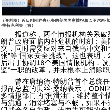
（资料图）近日刚刚辞去职务的美国国家情报总监图尔西·加
·拉特克利夫（右）
报道称，两个情报机构关系破
朗普政府面临内外危机的时刻：美
突，同时需要应对来自俄乌冲突和
张”等“国家安全挑战”。这也表明，2
后出于协调18个美国情报机构，设
监”一职的改革，并未根本上消除
曾在唐纳德·特朗普首个总统任
报副总监的贝丝·桑纳表示，ODN
多情报部门的“润滑油”，维持整个
与流通，消除堵塞与不畅，如果不
门就会各自为政，进而为可能的全