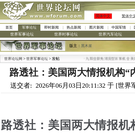
简体中文
繁体中
首页
军事论坛
即时新闻
热点新闻
图片新闻
中国军情
世界军事论坛
世界时事论坛
世界汽车论坛
版主：
黑木崖
>
> 发帖
·
世界论坛网
世界军事论坛
九阳全新免清洗型豆浆机 全美最低
路透社：美国两大情报机构“内斗
送交者: 2026年06月03日20:11:32 于 [
路透社：美国两大情报机构