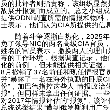
员的批评者则指责称，该组织显然
敌展开报复”而成立的。总之小组成
提供ODNI调查所需的情报和物料
士表示，他们认为CIA所提供的信
随着斗争逐渐白热化，2025年
免了领导NIC的两名高级CIA官员
姓名的官员表示，撤换两人的理由
毒的工作环境，根据调查记录，他
化的前例”，但未能提供相关证据
8月撤销了37名前任和现任情报官
并“暴露了一名在海外执勤的卧底C
份”，加巴德指控这些人“情报政治化
报”，但同样未拿出任何证据。一
对2017年情报评估的“报复”，该评
总统选举结果“遭到俄罗斯利用广泛