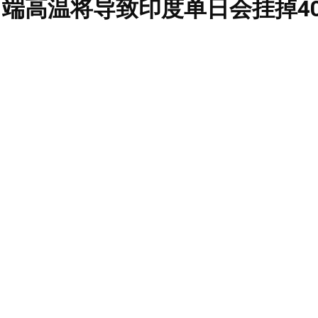
端高温将导致印度单日会挂掉4
调普及率和中美相比简直不忍
生都吓跑了