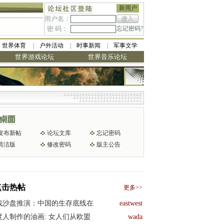
新用户
用户名：
密 码：
忘记密码?
世界体育
户外活动
时事新闻
军事文学
世界游戏论坛
世界音乐论坛
发布新帖
论坛文库
忘记密码
简洁版
修改密码
版主公告
点击热帖
更多>>
战沙盘推演：中国的生存底线在
eastwest
度人制作的油画: 女人们从欧盟
wada