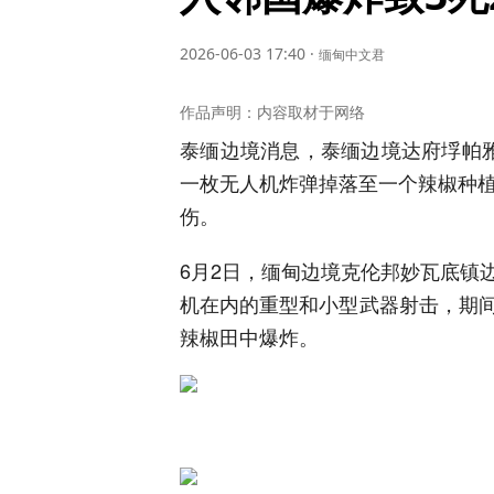
2026-06-03 17:40
·
缅甸中文君
作品声明：内容取材于网络
泰缅边境消息，泰缅边境达府垺帕雅镇（ဖ
一枚无人机炸弹掉落至一个辣椒种植
伤。
6月2日，缅甸边境克伦邦妙瓦底镇
机在内的重型和小型武器射击，期
辣椒田中爆炸。