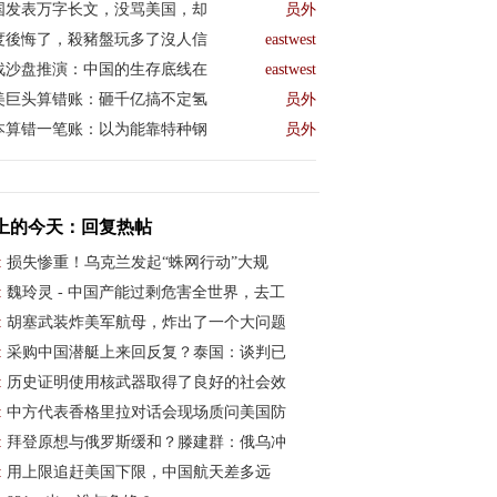
国发表万字长文，没骂美国，却
员外
度後悔了，殺豬盤玩多了沒人信
eastwest
战沙盘推演：中国的生存底线在
eastwest
美巨头算错账：砸千亿搞不定氢
员外
本算错一笔账：以为能靠特种钢
员外
上的今天：回复热帖
:
损失惨重！乌克兰发起“蛛网行动”大规
:
魏玲灵 - 中国产能过剩危害全世界，去工
:
胡塞武装炸美军航母，炸出了一个大问题
:
采购中国潜艇上来回反复？泰国：谈判已
:
历史证明使用核武器取得了良好的社会效
:
中方代表香格里拉对话会现场质问美国防
:
拜登原想与俄罗斯缓和？滕建群：俄乌冲
:
用上限追赶美国下限，中国航天差多远