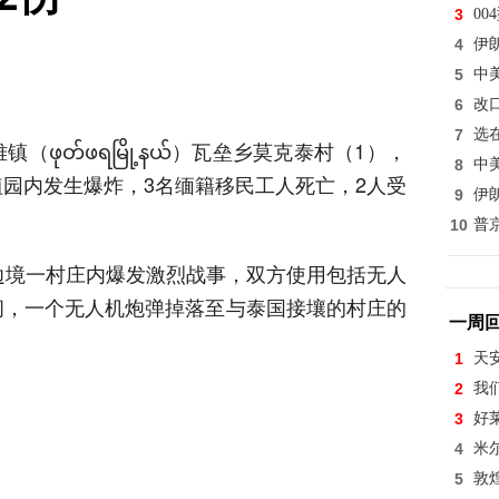
3
0
4
伊
5
中
6
改
7
选
ုတ်ဖရမြို့နယ်）瓦垒乡莫克泰村（1），
8
中
园内发生爆炸，3名缅籍移民工人死亡，2人受
9
伊
10
普
边境一村庄内爆发激烈战事，双方使用包括无人
间，一个无人机炮弹掉落至与泰国接壤的村庄的
一周
1
天
2
我
3
好
4
米
5
敦