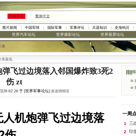
简体中文
繁体中文
图片新闻
中国军情
国际军事
军事评论
兵器知识
史海钩沉
世界汽车论坛
世界摄影论坛
世界股票论坛
木崖
低
弹飞过边境落入邻国爆炸致3死2
伤 zt
日20:02:26 于 [世界军事论坛]
发送悄悄话
无人机炮弹飞过边境落
一周
1
三
2伤
2
印