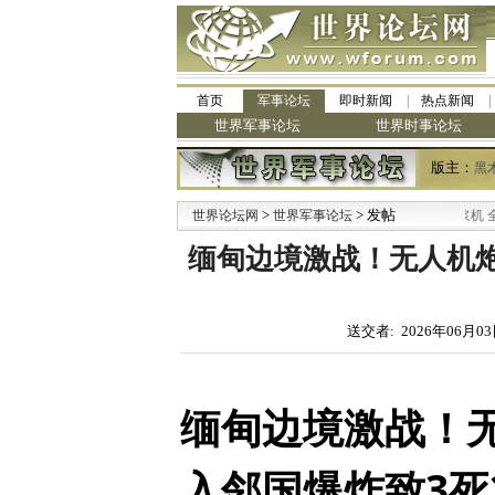
首页
军事论坛
即时新闻
热点新闻
世界军事论坛
世界时事论坛
版主：
黑
>
·
> 发帖
世界论坛网
世界军事论坛
九阳全新免清洗型豆浆机 全美最
缅甸边境激战！无人机炮
送交者: 2026年06月03
缅甸边境激战！
入邻国爆炸致3死