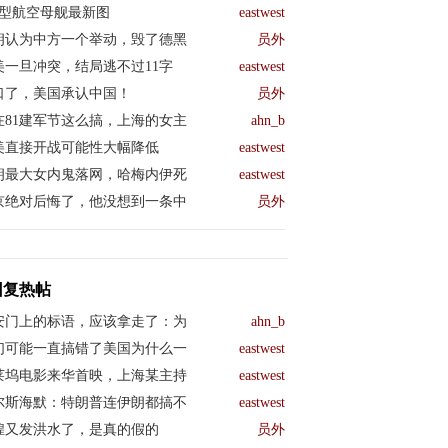
04型航空母舰最新图
eastwest
朗认为中方一个举动，毁了德黑
员外
美一旦冲突，结局逃不过11字
eastwest
口了，美国承认中国！
员外
在81建军节这么搞，上海的女主
ahn_b
美直接开战可能性大幅降低
eastwest
朗最大女内鬼落网，哈梅内伊死
eastwest
京绝对后悔了，他没想到一条中
员外
回复热帖
安门上的标语，应该拿走了：为
ahn_b
们可能一直搞错了美国为什么一
eastwest
莱坞电影来华首映，上海某主持
eastwest
尔斯海默：特朗普连伊朗都搞不
eastwest
煌又发洪水了，是真的假的
员外