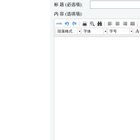
标 题 (必选项):
内 容 (选填项):
段落格式
字体
字号