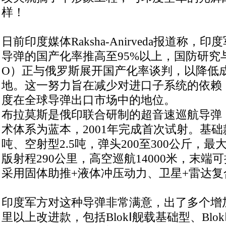
样！
日前印度媒体Raksha-Anirveda报道称
导弹的国产化率推高至95%以上，国防研究
O）正与俄罗斯展开国产化率谈判，以降低
地。这一努力旨在减少对进口子系统的依赖
度在全球导弹出口市场中的地位。
布拉莫斯是俄印联合研制的超音速巡航导弹
术体系为蓝本，2001年完成首次试射。基础款
吨、空射型2.5吨，弹头200至300公斤，最
版射程290公里，高空巡航14000米，末端
采用固体助推+液体冲压动力、卫星+雷达复
印度军方对这种导弹非常满意，出了多个增加射
里以上改进款，包括BlokⅠ舰载基础型、Blok