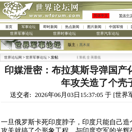
简体中文
繁体中
首页
军事论坛
即时新闻
热点新闻
图片新闻
中国军情
世界军事论坛
世界时事论坛
世界汽车论坛
版主：
黑木崖
>
> 发帖
世界论坛网
世界军事论坛
印媒泄密：布拉莫斯导弹国产化
年攻关造了个壳
送交者: 2026年06月03日15:37:05 于 [
一旦俄罗斯卡死印度脖子，印度只能自己造个
攻关就搞了个形象工程，与印度空军的光辉