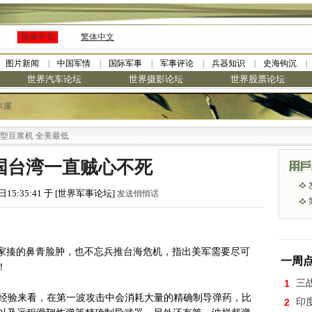
简体中文
繁体中文
图片新闻
中国军情
国际军事
军事评论
兵器知识
史海钩沉
世界汽车论坛
世界摄影论坛
世界股票论坛
木崖
全美最低
中国台湾一直贼心不死
日15:35:41 于 [世界军事论坛]
发送悄悄话
家揍的鼻青脸肿，也不忘兵推台海危机，指出美军需要尽可
一周
！
1
三
的经验来看，在第一波攻击中会消耗大量的精确制导弹药，比
2
印