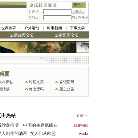
新用户
用户名：
密 码：
忘记密码?
世界体育
户外活动
时事新闻
军事文学
世界游戏论坛
世界音乐论坛
发布新帖
论坛文库
忘记密码
简洁版
修改密码
版主公告
点击热帖
更多>>
战沙盘推演：中国的生存底线在
eastwest
度人制作的油画: 女人们从欧盟
wada