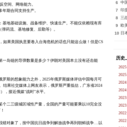
6
中
合空间/反空间、网络能力。
7
印
多年期合同支持生产。
8
三
：基地基础设施、战备维护、快速生产。不能仅依赖现有库
9
欧
（弹药流、基地修复、后勤等）。
10
日
的，如果美国执意要卷入台海危机的话也只能这么做！但是CS
历史
第一岛链的导弹数量是多少？伊朗对美国本土没有还击能
2025
2025
罗斯的想象能力之外，2025年俄罗斯媒体评估中国每月可
2024
万架。结果社交媒体上网友表示，俄罗斯严重低估，广东省2024
2024
架），接近俄媒“战时”水平。
2023
某个二三级城区域性产量，全国的产量可能要乘以10完全没
2023
下！
2022
2022
错对象了，按中国抗日战争到解放战争再到朝鲜战争....以