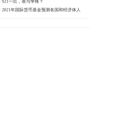
:
921一出，谁与争锋？
:
2021年国际货币基金预测各国和经济体人