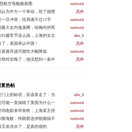
04型航空母舰最新图
eastwest
朗认为中方一个举动，毁了德黑
员外
美一旦冲突，结局逃不过11字
eastwest
朗最大女内鬼落网，哈梅内伊死
eastwest
在81建军节这么搞，上海的女主
ahn_b
口了，美国承认中国！
员外
美直接开战可能性大幅降低
eastwest
京绝对后悔了，他没想到一条中
员外
回复热帖
安门上的标语，应该拿走了：为
ahn_b
们可能一直搞错了美国为什么一
eastwest
莱坞电影来华首映，上海某主持
eastwest
尔斯海默：特朗普连伊朗都搞不
eastwest
煌又发洪水了，是真的假的
员外