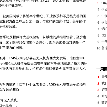
弹以及远程滑翔炸弹等精确制导武器，另外还有第一波拦截弹
3
0
3中段拦截弹等。
4
伊
5
中
已，被美国制裁了将近半个世纪，工业体系都不是很完善的国
造业实力占全球三分之一强，与这样的国家作战，美军的作
6
伊
至是核领域。
7
选
8
改
防空系统及拦截弹大规模储备！从以往的兵推经验看，至少也
9
中
后，这个数字只会增加不会减少，因为美国要面对的是一个
生产能力的国家。
10
普
外，CSIS认为必须要在无人机方面大力发展，比如空中U
，伊朗的无人机体系给美国在中东的军事基地造成了极大的麻
的雷达与卫星地面站，还有多个战略储备仓库等都在无人机
一周
1
天
2
我
军的噩梦！亡羊补牢犹未晚矣，CSIS表示现在美军必须补
美军发展的建议：
3
好
4
米
消耗无人系统。
5
敦
战争经验）。