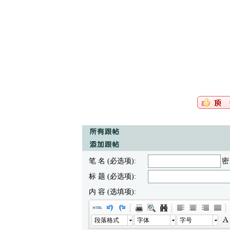
笔 名 (必选项):
密
标 题 (必选项):
内 容 (选填项):
段落格式
字体
字号