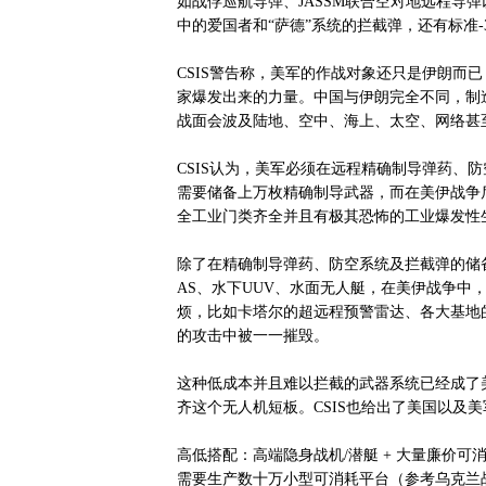
如战俘巡航导弹、JASSM联合空对地远程导
中的爱国者和“萨德”系统的拦截弹，还有标准-
CSIS警告称，美军的作战对象还只是伊朗而
家爆发出来的力量。中国与伊朗完全不同，制
战面会波及陆地、空中、海上、太空、网络甚
CSIS认为，美军必须在远程精确制导弹药、
需要储备上万枚精确制导武器，而在美伊战争
全工业门类齐全并且有极其恐怖的工业爆发性
除了在精确制导弹药、防空系统及拦截弹的储备
AS、水下UUV、水面无人艇，在美伊战争中
烦，比如卡塔尔的超远程预警雷达、各大基地
的攻击中被一一摧毁。
这种低成本并且难以拦截的武器系统已经成了美
齐这个无人机短板。CSIS也给出了美国以及
高低搭配：高端隐身战机/潜艇 + 大量廉价可
需要生产数十万小型可消耗平台（参考乌克兰