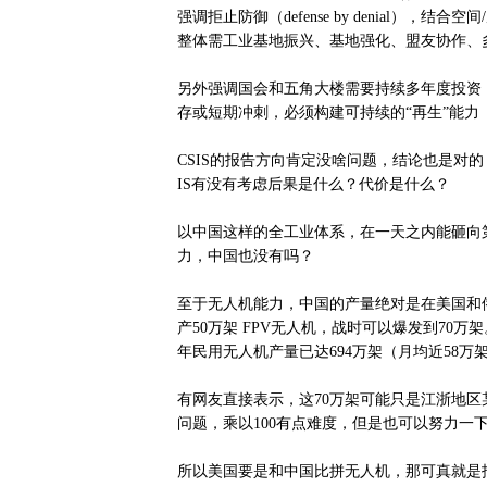
强调拒止防御（defense by denial），结
整体需工业基地振兴、基地强化、盟友协作、
另外强调国会和五角大楼需要持续多年度投资
存或短期冲刺，必须构建可持续的“再生”能力
CSIS的报告方向肯定没啥问题，结论也是对
IS有没有考虑后果是什么？代价是什么？
以中国这样的全工业体系，在一天之内能砸向
力，中国也没有吗？
至于无人机能力，中国的产量绝对是在美国和俄
产50万架 FPV无人机，战时可以爆发到70
年民用无人机产量已达694万架（月均近58万
有网友直接表示，这70万架可能只是江浙地区
问题，乘以100有点难度，但是也可以努力一
所以美国要是和中国比拼无人机，那可真就是找