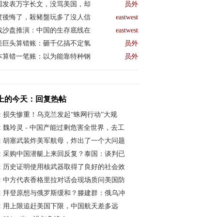
国发表万字长文，没骂美国，却
员外
度後悔了，殺豬盤玩多了沒人信
eastwest
战沙盘推演：中国的生存底线在
eastwest
美巨头算错账：砸千亿搞不定氢
员外
本算错一笔账：以为能靠特种钢
员外
上的今天：回复热帖
:
损失惨重！乌克兰发起“蛛网行动”大规
:
魏玲灵 - 中国产能过剩危害全世界，去工
:
胡塞武装炸美军航母，炸出了一个大问题
:
采购中国潜艇上来回反复？泰国：谈判已
:
历史证明使用核武器取得了良好的社会效
:
中方代表香格里拉对话会现场质问美国防
:
拜登原想与俄罗斯缓和？滕建群：俄乌冲
:
用上限追赶美国下限，中国航天差多远