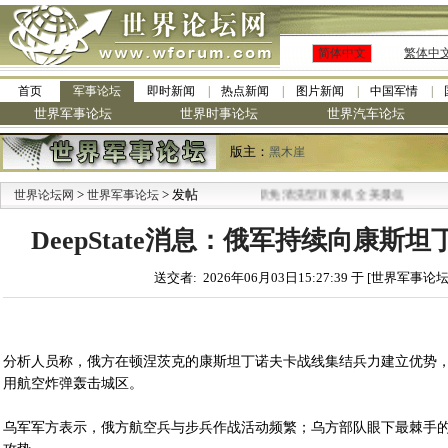
简体中文
繁体中
首页
军事论坛
即时新闻
热点新闻
图片新闻
中国军情
世界军事论坛
世界时事论坛
世界汽车论坛
版主：
黑木崖
>
> 发帖
·
世界论坛网
世界军事论坛
九阳全新免清洗型豆浆机 全美最低
DeepState消息：俄军持续向康斯
送交者: 2026年06月03日15:27:39 于 [世界军事论坛
分析人员称，俄方在顿涅茨克的康斯坦丁诺夫卡战线集结兵力建立优势
用航空炸弹轰击城区。
乌军军方表示，俄方航空兵与步兵作战活动频繁；乌方部队眼下最棘手