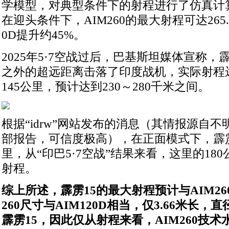
学模型，对典型条件下的射程进行了仿真计
在迎头条件下，AIM260的最大射程可达265.
0D提升约45%。
2025年5·7空战过后，巴基斯坦媒体宣称，霹
之外的超远距离击落了印度战机，实际射程
145公里，预计达到230～280千米之间。
根据“idrw”网站发布的消息（其情报源自
部报告，可信度极高），在正面模式下，霹雳1
里，从“印巴5·7空战”结果来看，这里的18
射程。
综上所述，霹雳15的最大射程预计与AIM26
260尺寸与AIM120D相当，仅3.66米长，
霹雳15，因此仅从射程来看，AIM260技术