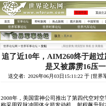
简体中文
繁体中
首页
军事论坛
即时新闻
热点新闻
图片新闻
中国军情
世界军事论坛
世界时事论坛
世界汽车论坛
版主：
黑木崖
>
> 发帖
·
世界论坛网
世界军事论坛
九阳全新免清洗型豆浆机 全美最低
追了近10年，AIM260终于超
是又被霹雳16压
送交者: 2026年06月03日15:11:22 于 [
2008年，美国雷神公司推出了第四代空对空导
称采用双脉冲固体火箭发动机，射程飙升到2