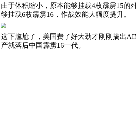
由于体积缩小，原本能够挂载4枚霹雳15的歼
够挂载6枚霹雳16，作战效能大幅度提升。
这下尴尬了，美国费了好大劲才刚刚搞出AIM
产就落后中国霹雳16一代。