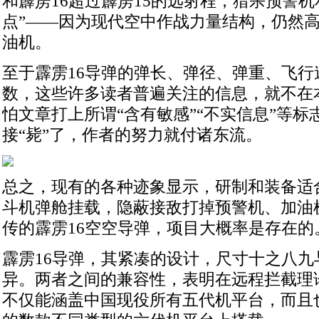
和霹雳16超过霹雳15的远射程，猎杀预警机
点”——因为现代空中作战力量结构，仍然
油机。
至于霹雳16导弹的弹长、弹径、弹重、飞行
数，这些许多读者普遍关注的信息，就不在
怕文章打上所谓“含有敏感”“不实信息”等
接“毙”了，作者的努力就付诸东流。
总之，现有的各种迹象显示，研制和装备适合
斗机弹舱挂载，隐蔽接敌打掉预警机、加油机
传的霹雳16空空导弹，项目大概率是存在的
霹雳16导弹，其紧凑的设计，尺寸十之八九
异。两者之间的兼容性，表明在远程拦截理
不仅能涵盖中国现役所有五代机平台，而且