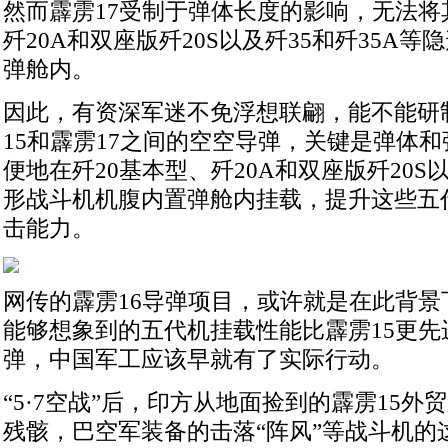
然而霹雳17受制于弹体长度的影响，无法将
歼20A和双座版歼20S以及歼35和歼35A
弹舱内。
因此，有资深军迷不免浮想联翩，能不能研
15和霹雳17之间的空空导弹，关键是弹体
便地在歼20基本型、歼20A和双座版歼20S以
形战斗机机腹内置弹舱内挂载，提升这些五
击能力。
网传的霹雳16导弹项目，或许就是在此背景
能够想象到的五代机挂载性能比霹雳15更先
弹，中国军工应该早就有了实际行动。
“5·7空战”后，印方从地面捡到的霹雳15外
残骸，巴空军装备的击落“阵风”等战斗机的