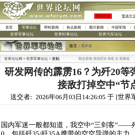
简体中文
繁体中
首页
军事论坛
即时新闻
热点新闻
图片新闻
中国军情
世界军事论坛
世界时事论坛
世界汽车论坛
版主：
黑木崖
>
> 发帖
·
世界论坛网
世界军事论坛
九阳全新免清洗型豆浆机 全美最低
研发网传的霹雳16？为歼20
接敌打掉空中“节
送交者: 2026年06月03日14:26:05 于 [
国内军迷一般都知道，我空中“三剑客”——歼1
0，包括歼35/歼35A携带的空空导弹的主