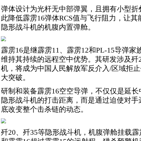
弹体设计为光杆无中部弹翼，且拥有小型折
此降低霹雳16弹体RCS值与飞行阻力，让其能
隐形战斗机的机腹内置弹舱。
霹雳16是继霹雳11、霹雳12和PL-15导弹
维持其持续的远程空中优势。其研发涉及歼2
机，将成为中国人民解放军反介入/区域拒
大突破。
研制和装备霹雳16空空导弹，不仅仅是延长
隐形战斗机的打击距离，而是通过迫使对手
底改变整个击杀链的动态。
歼20、歼35等隐形战斗机，机腹弹舱挂载霹