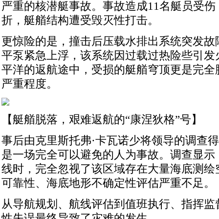
严重的核潜艇事故。事故造成11名艇员受伤
折，艇艏结构遭受毁灭性打击。
更惊险的是，撞击后压载水排出系统突发故
平泵紧急上浮，该系统因过载过热险些引发
平洋的返航途中，受损的艇艏穹顶更是完全
严重程度。
【艇艏脱落，艰难返航的“康涅狄格”号】
事后由克里斯托弗·卡瓦诺少将领导的调查
是一场完全可以避免的人为事故。调查显示
线时，完全忽视了该区域存在大量海底测绘
可靠性、海底地形不确定性评估严重不足。
从导航规划、航线评估到值班执行、指挥监
性失误最终导致了灾难的发生。