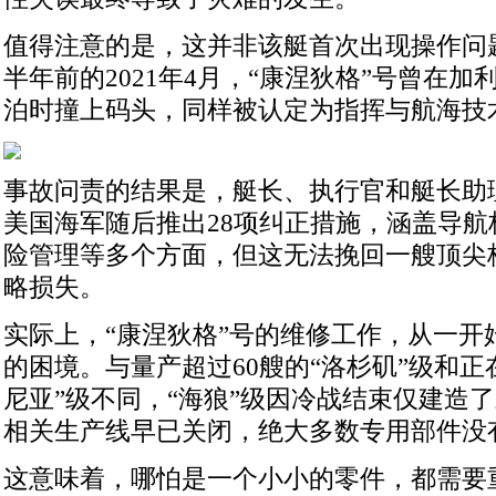
值得注意的是，这并非该艇首次出现操作问
半年前的2021年4月，“康涅狄格”号曾在
泊时撞上码头，同样被认定为指挥与航海技
事故问责的结果是，艇长、执行官和艇长助
美国海军随后推出28项纠正措施，涵盖导航
险管理等多个方面，但这无法挽回一艘顶尖
略损失。
实际上，“康涅狄格”号的维修工作，从一开
的困境。与量产超过60艘的“洛杉矶”级和正
尼亚”级不同，“海狼”级因冷战结束仅建造
相关生产线早已关闭，绝大多数专用部件没
这意味着，哪怕是一个小小的零件，都需要