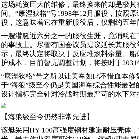
这场耗资巨大的维修，最终换来的却是极其
间。“康涅狄格”号1998年12月服役，按照原
役，这意味着它在重新服役后，仅剩约五年
一艘潜艇近六分之一的服役生涯，竟消耗在
的事故上。尽管有国会议员提议延长其服役
示，最终决定将取决于反应堆燃料余量、船
护成本，目前暂无调整计划，将按时于203
“康涅狄格”号之所以让美军如此不惜血本修
于“海狼”级至今仍是美国海军综合性能最强
设计指标完全针对冷战时期最严苛的水下对
【海狼级至今仍然非常先进】
该艇采用HY-100高强度钢材建造耐压壳体，