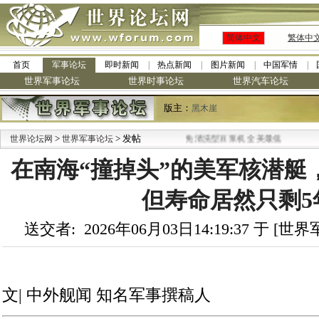
简体中文
繁体中
首页
军事论坛
即时新闻
热点新闻
图片新闻
中国军情
世界军事论坛
世界时事论坛
世界汽车论坛
版主：
黑木崖
>
·
> 发帖
世界论坛网
世界军事论坛
九阳全新免清洗型豆浆机 全美最低
在南海“撞掉头”的美军核潜艇
但寿命居然只剩5
送交者: 2026年06月03日14:19:37 于 [
文| 中外舰闻 知名军事撰稿人