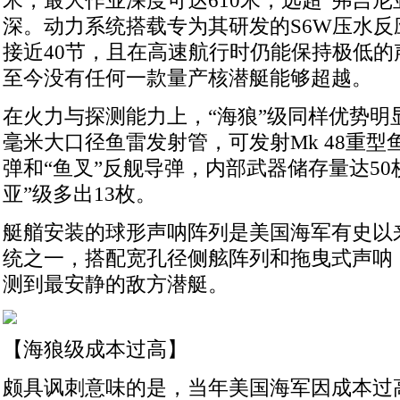
米，最大作业深度可达610米，远超“弗吉尼亚
深。动力系统搭载专为其研发的S6W压水反
接近40节，且在高速航行时仍能保持极低的
至今没有任何一款量产核潜艇能够超越。
在火力与探测能力上，“海狼”级同样优势明显
毫米大口径鱼雷发射管，可发射Mk 48重型
弹和“鱼叉”反舰导弹，内部武器储存量达50
亚”级多出13枚。
艇艏安装的球形声呐阵列是美国海军有史以
统之一，搭配宽孔径侧舷阵列和拖曳式声呐
测到最安静的敌方潜艇。
【海狼级成本过高】
颇具讽刺意味的是，当年美国海军因成本过高