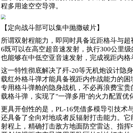
程多用途空空导弹。
【定向战斗部可以集中抛撒破片】
所谓双射程能力，即同时具备近距格斗与超视
6既可以在高空超音速发射，执行300公里
也能够在中低空亚音速发射，完成视距内格
这一特性彻底解决了歼-20等无机炮设计隐
载红外格斗弹才能具备视距内作战能力的困境
专用格斗弹舱的隐身战机，不必再浪费宝贵
载格斗弹，实现了"一弹多用"的火力配置优
更具开创性的是，PL-16凭借多模导引技术
还具备了全向对地或者反辐射打击能力。它能
射程上，精确打击敌方地面防空雷达、指挥