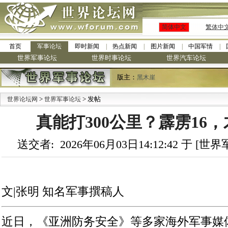
简体中文
繁体中
首页
军事论坛
即时新闻
热点新闻
图片新闻
中国军情
世界军事论坛
世界时事论坛
世界汽车论坛
版主：
黑木崖
>
> 发帖
世界论坛网
世界军事论坛
真能打300公里？霹雳16
送交者: 2026年06月03日14:12:42 于 [
文|张明 知名军事撰稿人
近日，《亚洲防务安全》等多家海外军事媒