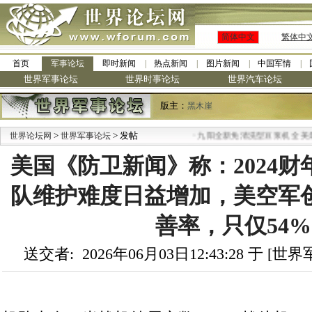
简体中文
繁体中
首页
军事论坛
即时新闻
热点新闻
图片新闻
中国军情
世界军事论坛
世界时事论坛
世界汽车论坛
版主：
黑木崖
>
> 发帖
·
世界论坛网
世界军事论坛
九阳全新免清洗型豆浆机 全美最低
美国《防卫新闻》称：2024
队维护难度日益增加，美空军
善率，只仅54%
送交者: 2026年06月03日12:43:28 于 [