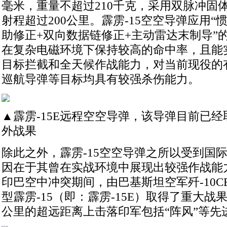
毫米，重量不超过210千克，采用双脉冲固
射程超过200公里。霹雳-15空空导弹应用“
助修正+双向数据链修正+主动雷达末制导”
在复杂电磁环境下保持较高的命中率，且能
目标拦截和全天候作战能力，对当前现役的
巡航导弹等目标均具有较强杀伤能力。
▲霹雳-15E远程空空导弹，该导弹目前已
外战果
除此之外，霹雳-15空空导弹之所以受到国
因在于其曾在实战环境中展现出较强作战能力
印巴空中冲突期间，由巴基斯坦空军歼-10
型霹雳-15（即：霹雳-15E）取得了重大战果，
公里的超远距离上击落印军包括“阵风”等先