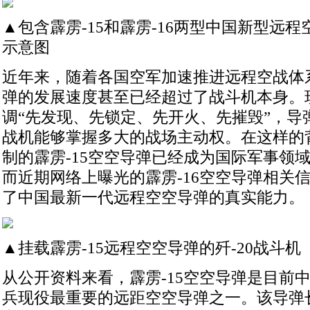
▲包含霹雳-15和霹雳-16两型中国新型远
示意图
近年来，随着各国空军加速推进远程空战体
弹的发展速度甚至已经超过了战斗机本身。
调“先发现、先锁定、先开火、先摧毁”，导
战机能够掌握多大的战场主动权。在这样的
制的霹雳-15空空导弹已经成为国际军事领
而近期网络上曝光的霹雳-16空空导弹相关
了中国最新一代远程空空导弹的真实能力。
▲挂载霹雳-15远程空空导弹的歼-20战斗机
从公开资料来看，霹雳-15空空导弹是目前
兵现役最重要的远距空空导弹之一。该导弹长