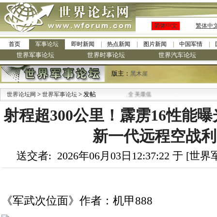
简体中文
繁体中
首页
军事论坛
即时新闻
热点新闻
图片新闻
中国军情
世界军事论坛
世界时事论坛
世界汽车论坛
版主：
黑木崖
>
·
> 发帖
世界论坛网
世界军事论坛
九阳全新免清洗型豆浆机 全美最低
射程超300公里！霹雳16性能曝
新一代远程空战利
送交者: 2026年06月03日12:37:22 于 [
《军武次位面》作者：机甲888