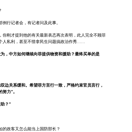
？
部例行记者会，有记者问及此事。
，你刚才提到他的有关最新表态再次表明，此人完全不顾菲
个人私利，甚至不惜拿民生问题搞政治作秀……
欲为，中方如何继续向菲提供物资和援助？最终买单的是
动双边关系缓和。希望菲方言行一致，严格约束官员言行，
的努力”。
助？”
如的政客又怎么能当上国防部长？