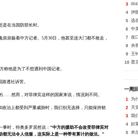
3
0
4
伊
5
选
还是在当国防部长时。
6
中
7
改
祟祟躲着中方记者。5月30日，他甚至连大门都不敢走，
8
央
9
王
10
普
菲方称他是为了不想遇到中国记者。
国路透社诉苦。
一周
的……然而，对菲律宾这样的国家来说，情况则不同。
1
为
2
天
土和政治上都受到严重威胁时，我们别无选择，只能保持韧
3
我
4
好
一事时，特奥多罗居然说：
“中方的援助不会改变菲律宾对
5
米
助都无法令人信服，这实际上是一种带有算计的做法。”