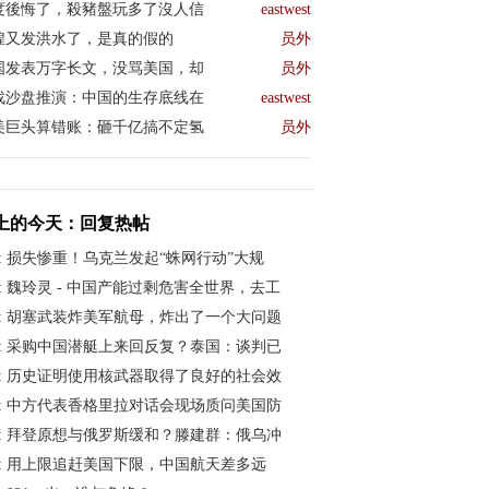
度後悔了，殺豬盤玩多了沒人信
eastwest
煌又发洪水了，是真的假的
员外
国发表万字长文，没骂美国，却
员外
战沙盘推演：中国的生存底线在
eastwest
美巨头算错账：砸千亿搞不定氢
员外
上的今天：回复热帖
:
损失惨重！乌克兰发起“蛛网行动”大规
:
魏玲灵 - 中国产能过剩危害全世界，去工
:
胡塞武装炸美军航母，炸出了一个大问题
:
采购中国潜艇上来回反复？泰国：谈判已
:
历史证明使用核武器取得了良好的社会效
:
中方代表香格里拉对话会现场质问美国防
:
拜登原想与俄罗斯缓和？滕建群：俄乌冲
:
用上限追赶美国下限，中国航天差多远