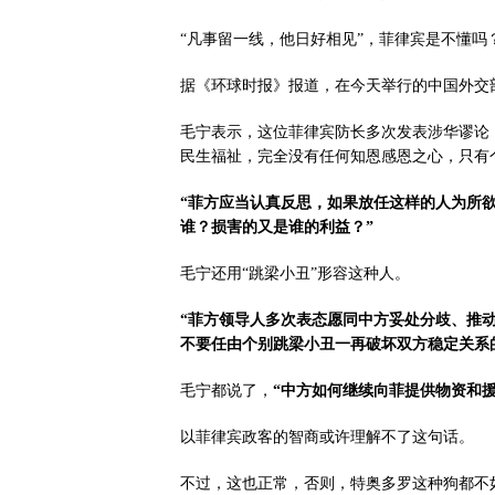
“凡事留一线，他日好相见”，菲律宾是不懂吗
据《环球时报》报道，在今天举行的中国外交
毛宁表示，这位菲律宾防长多次发表涉华谬论
民生福祉，完全没有任何知恩感恩之心，只有
“菲方应当认真反思，如果放任这样的人为所
谁？损害的又是谁的利益？”
毛宁还用“跳梁小丑”形容这种人。
“菲方领导人多次表态愿同中方妥处分歧、推
不要任由个别跳梁小丑一再破坏双方稳定关系
毛宁都说了，
“中方如何继续向菲提供物资和援
以菲律宾政客的智商或许理解不了这句话。
不过，这也正常，否则，特奥多罗这种狗都不