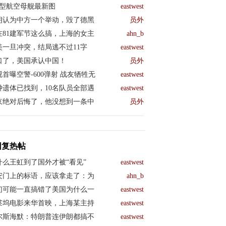
04型航空母舰最新图
eastwest
朗认为中方一个举动，毁了德黑
员外
在81建军节这么搞，上海的女主
ahn_b
美一旦冲突，结局逃不过11字
eastwest
口了，美国承认中国！
员外
视首曝空警-600弹射 战友牺牲无
eastwest
钟遗体已找到，10名队员全部遇
eastwest
京绝对后悔了，他没想到一条中
员外
回复热帖
什么王虹到了国外才被“看见”
eastwest
安门上的标语，应该拿走了：为
ahn_b
们可能一直搞错了美国为什么一
eastwest
莱坞电影来华首映，上海某主持
eastwest
尔斯海默：特朗普连伊朗都搞不
eastwest