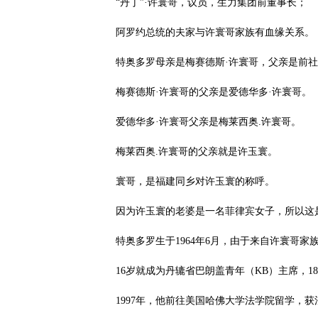
“丹丁”·许寰哥，议员，生力集团前董事长；
阿罗约总统的夫家与许寰哥家族有血缘关系。
特奥多罗母亲是梅赛德斯·许寰哥，父亲是前
梅赛德斯·许寰哥的父亲是爱德华多·许寰哥。
爱德华多·许寰哥父亲是梅莱西奥.许寰哥。
梅莱西奥.许寰哥的父亲就是许玉寰。
寰哥，是福建同乡对许玉寰的称呼。
因为许玉寰的老婆是一名菲律宾女子，所以这
特奥多罗生于1964年6月，由于来自许寰哥
16岁就成为丹辘省巴朗盖青年（KB）主席，
1997年，他前往美国哈佛大学法学院留学，