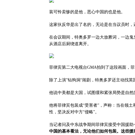
装可怜卖惨的是他，恶心中国的也是他。
这家伙反华是出了名的，无论是在当议员时，
在会议期间，特奥多罗一边大放厥词，一边鬼鬼
从酒店后厨绕道离开。
菲律宾第二大电视台GMA拍到了这段画面，
除了上演”钻狗洞“闹剧，特奥多罗还主动找英
他说中美都是大国，试图缓和紧张局势是自然
他将菲律宾包装成“受害者”，声称：当在领
性，坚决反对中方“侵略”。
当记者问及中东战争期间菲律宾接受中国援助
中国的基本看法，无论他们如何包装。这些援