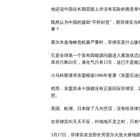
他还说中国在长期层面上并没有实际的善意举
既然认为中国的援助“不怀好意”，那菲律宾
事？
霍尔木兹海峡危机最严重时，菲律宾是什么惨
它是全球第一个宣布因能源问题进入紧急状态的
库存只剩20天，液化气只有13天，这已不是
小马科斯请求东盟根据1986年签署《东盟石
然而，东盟其余十国都没有正面回应菲律宾，
把。
美国、欧洲、日本除了几句空话，没有给菲律
在菲律宾叫天天不应，叫地地不灵之时，只有
3月17日，菲律宾农业部长劳雷尔火急火燎地