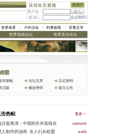
新用户
用户名：
密 码：
忘记密码?
世界体育
户外活动
时事新闻
军事文学
世界游戏论坛
世界音乐论坛
发布新帖
论坛文库
忘记密码
简洁版
修改密码
版主公告
点击热帖
更多>>
战沙盘推演：中国的生存底线在
eastwest
度人制作的油画: 女人们从欧盟
wada