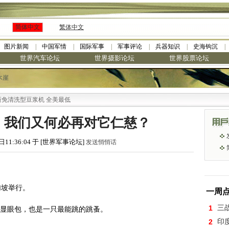
简体中文
繁体中文
图片新闻
中国军情
国际军事
军事评论
兵器知识
史海钩沉
世界汽车论坛
世界摄影论坛
世界股票论坛
木崖
型豆浆机 全美最低
！我们又何必再对它仁慈？
日11:36:04 于 [世界军事论坛]
发送悄悄话
加坡举行。
一周
1
三
的显眼包，也是一只最能跳的跳蚤。
2
印