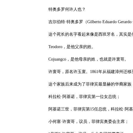
特奥多罗何许人也？
吉尔伯特·特奥多罗（Gilberto Eduardo Gerardo Co
这个死长的名字看起来像是西班牙名，其实是
Teodoro，是他父亲的姓。
Cojuangco，是他母亲的姓，也就是许寰哥。
许寰哥，原名许玉寰。1861年从福建漳州迁移至
这个家族后来成为了菲律宾最显赫的华裔家族
科拉松·阿基诺，菲律宾第一位女总统；
阿基诺三世，菲律宾第15任总统，科拉松·阿
小何塞·许寰哥，议员，菲律宾奥委会主席；