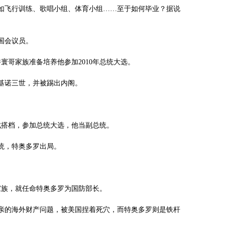
如飞行训练、歌唱小组、体育小组……至于如何毕业？据说
选国会议员。
许寰哥家族准备培养他参加2010年总统大选。
基诺三世，并被踢出内阁。
组成搭档，参加总统大选，他当副总统。
统，特奥多罗出局。
哥家族，就任命特奥多罗为国防部长。
亲的海外财产问题，被美国捏着死穴，而特奥多罗则是铁杆