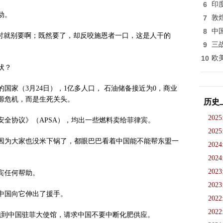
6
印
动。
7
敦
8
中
当时就别要啊；既然要了，却反咬施恩者一口，这是人干的
9
三
10
欧
状？
国家（3月24日），1亿多人口， 石油储备接近为0，商业
能源危机，而是生死关头。
历史
2025
油安全协议》（APSA），均出一些燃料卖给菲律宾。
2025
因为大家也没米下锅了，都眼巴巴看着中国能不能帮东盟一
2024
2024
2023
宾任何帮助。
2023
中国向它伸出了援手。
2022
2022
跑到中国驻菲大使馆，请求中国不要中断化肥供应。