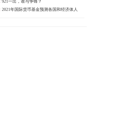
:
921一出，谁与争锋？
:
2021年国际货币基金预测各国和经济体人