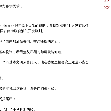
2021
律宾春耕需求 。
2021
谢中国在化肥问题上提供的帮助，并特别指出“中方没有以任
中国在南海联合油气开发谈判。
解了国内加油站关闭、交通瘫痪的局面 。
基本物资，看看焦头烂额的印度就能知道。
一个有基本文明素养的人，他在香格里拉会议上难道不应当
情。
，居然能说出这番话，真是连狗都不如。
摇摇尾巴！
，也打了小马科斯的脸。