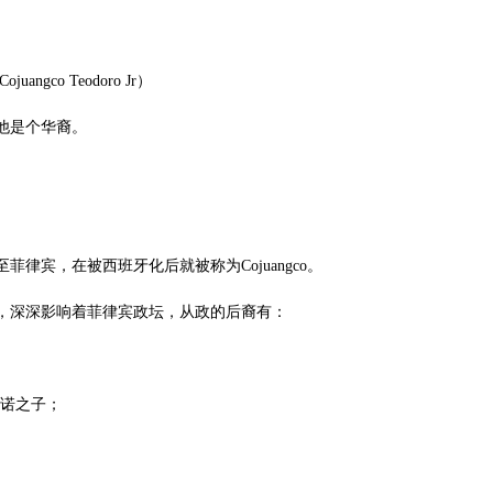
juangco Teodoro Jr）
他是个华裔。
菲律宾，在被西班牙化后就被称为Cojuangco。
，深深影响着菲律宾政坛，从政的后裔有：
基诺之子；