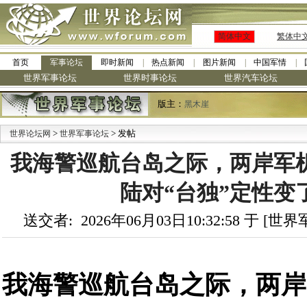
简体中文
繁体中
首页
军事论坛
即时新闻
热点新闻
图片新闻
中国军情
世界军事论坛
世界时事论坛
世界汽车论坛
版主：
黑木崖
>
> 发帖
世界论坛网
世界军事论坛
我海警巡航台岛之际，两岸军
陆对“台独”定性变了 
送交者: 2026年06月03日10:32:58 于 [
我海警巡航台岛之际，两岸