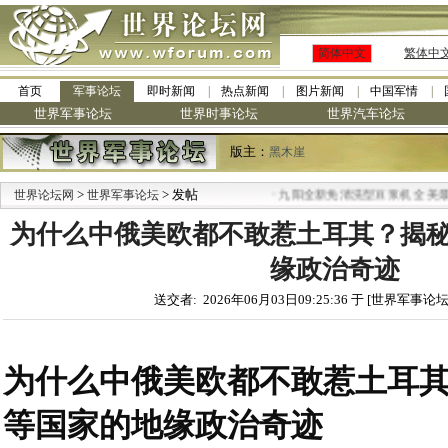
简体中文
繁体中
首页
军事论坛
即时新闻
热点新闻
图片新闻
中国军情
世界军事论坛
世界时事论坛
世界汽车论坛
版主：
黑木崖
>
> 发帖
·
世界论坛网
世界军事论坛
九阳全新免清洗型豆浆机 全美最低
为什么中俄美欧都不敢惹土耳其？揭
缘政治奇迹
送交者: 2026年06月03日09:25:36 于 [世界军事论坛
为什么中俄美欧都不敢惹土耳
等国家的地缘政治奇迹