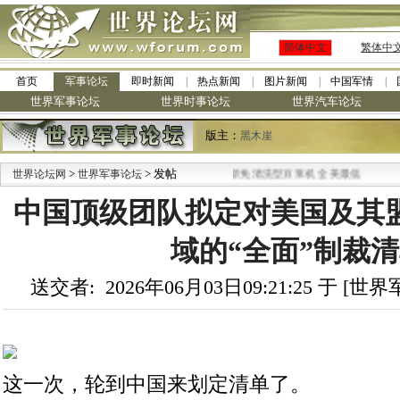
简体中文
繁体中
首页
军事论坛
即时新闻
热点新闻
图片新闻
中国军情
世界军事论坛
世界时事论坛
世界汽车论坛
版主：
黑木崖
>
> 发帖
·
世界论坛网
世界军事论坛
九阳全新免清洗型豆浆机 全美最低
中国顶级团队拟定对美国及其盟
域的“全面”制裁
送交者: 2026年06月03日09:21:25 于 [
这一次，轮到中国来划定清单了。