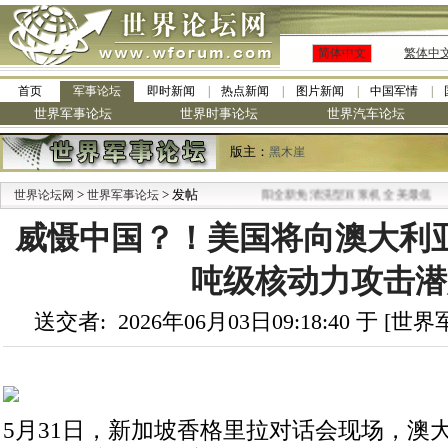
简体中文
繁体中
首页
军事论坛
即时新闻
热点新闻
图片新闻
中国军情
世界军事论坛
世界时事论坛
世界汽车论坛
版主：
黑木崖
>
> 发帖
·
世界论坛网
世界军事论坛
九阳全新免清洗型豆浆机 全美最低
威慑中国？！美国将向澳大利亚
吨级核动力攻击潜
送交者: 2026年06月03日09:18:40 于 [
5月31日，新加坡香格里拉对话会现场，澳