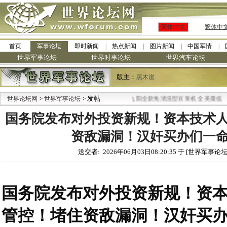
简体中文
繁体中
首页
军事论坛
即时新闻
热点新闻
图片新闻
中国军情
世界军事论坛
世界时事论坛
世界汽车论坛
版主：
黑木崖
>
> 发帖
·
世界论坛网
世界军事论坛
九阳全新免清洗型豆浆机 全美最低
国务院发布对外投资新规！资本技术
资敌漏洞！汉奸买办们一
送交者: 2026年06月03日08:20:35 于 [世界军事论坛
国务院发布对外投资新规！资
管控！堵住资敌漏洞！汉奸买