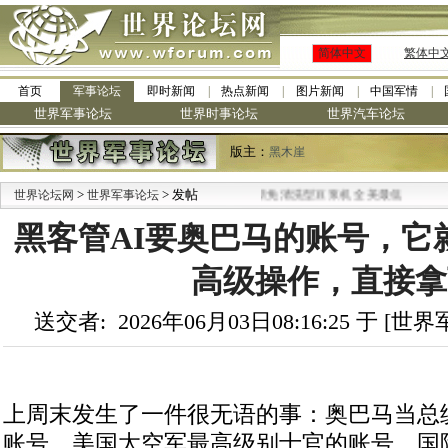
简体中文
繁体中
首页
军事论坛
即时新闻
热点新闻
图片新闻
中国军情
世界军事论坛
世界时事论坛
世界汽车论坛
版主：
黑木崖
>
·
> 发帖
世界论坛网
世界军事论坛
九阳全新免清洗型豆浆机 全美最低
黑客管AI要奥巴马的账号，它
高级操作，直接拿
送交者: 2026年06月03日08:16:25 于 [
上周末发生了一件很无语的事：奥巴马当总统时的
账号、美国太空军最高级别士官的账号、国